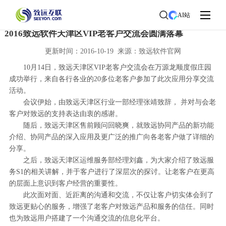
首页
>
了解致远
>
新闻中心
> 新闻详情
AI站
2016致远软件天津区VIP老客户交流会圆满落幕
更新时间：2016-10-19 来源：致远软件官网
10月14日，致远天津区VIP老客户交流会在万源龙顺度假庄园
成功举行，来自各行各业的20多位老客户参加了此次应用分享交流
活动。
会议伊始，由致远天津区行业一部经理张靖致辞， 并对与会老
客户对致远的支持表达由衷的感谢。
随后，致远天津区售前顾问回晓爽，就致远协同产品的新功能
介绍、协同产品的深入应用及更广泛的推广向各老客户做了详细的
分享。
之后，致远天津区运维服务部经理刘鑫，为大家介绍了致远服
务S1的相关讲解，并于客户进行了深层次的探讨。让老客户在更高
的层面上意识到客户经营的重要性。
此次面对面、近距离的沟通和交流，不仅让客户切实体会到了
致远更贴心的服务，增强了老客户对致远产品和服务的信任。同时
也为致远用户搭建了一个沟通交流的信息化平台。