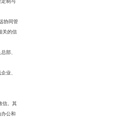
程定制与
致远协同管
相关的信
足总部、
流企业、
致信。其
动办公和