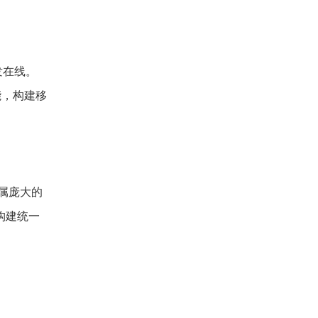
发在线。
能，构建移
属庞大的
构建统一