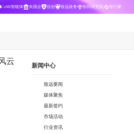
CoMi智能体
央国企
信创
致远政务
协同研究院
智行家
400-700-3322
”风云
新闻中心
数据智能引擎
项目营销一体化
批
智化
智能问数，精准权限管控
数字化全连接，驱动营销智能决策
致远要闻
CoMi 智能门户
数字化办公
媒体聚焦
Agent驱动，千人千面，高效办公
让数字资产为企业运营管理决策提供
依据
最新签约
中小企业解决方案
市场活动
阶
构建一体化协同运营管理平台
行业资讯
智能风控合规