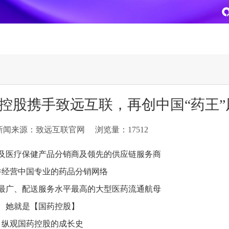
致远
企业级AI平台
热点方案
国药控股携手致远互联，再创中国“药王
CoMi
央国企数智运营
智能知识库
AI智能办公
新闻来源：致远互联官网
浏览量：17512
新一代AI智能体家族
协同运营与业务创新深度融合
智能创作、问答与辅助审
AI-COP助力协同运营数
CoMi Builder
央国企一体化
CoMi APP
文事会一体化
及医疗保健产品分销商及领先的供应链服务商
企业级智能体定制平台
推动央国企整体数字化转型落地
全新的移动智能超级秘书
多元应用汇聚 数智办公
并经营中国专业的药品分销网络
最广、配送服务水平最高的大型医药流通航母
信创
专精特新
安全可控的信创 全面适配
助力专精特新企业实力进
她就是【国药控股】
运营商解决方案
集团管控
纵观国药控股的成长史