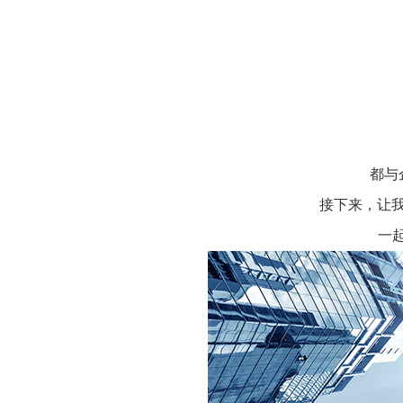
都与
接下来，让
一