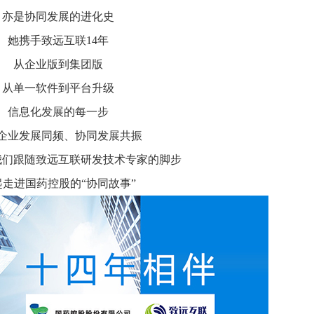
推进数字政府和数字企业转型
支撑集团治理、控制与宏
亦是协同发展的进化史
安全生产
穿透式监管
她携手致远互联14年
点线面结合，安全风险管控新策略
数智驱动，全域穿透
从企业版到集团版
穿透式智能科技
HR人力资源管理
全级次穿透，数智驱动科技管理
数智赋能人力，全域一体
从单一软件到平台升级
人业财一体化
信息化发展的每一步
滚动查看更
数智合规管控 数据驱动经营
企业发展同频、协同发展共振
我们跟随致远互联研发技术专家的脚步
起走进国药控股的“协同故事”