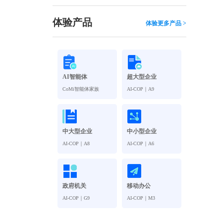
观管理
八位一体，智能风控合规管理
穿透式智能合同
体验产品
体验更多产品 >
数智驱动 全域穿透 闭环治理
穿透式人事
管控
企业人力穿透合规管控
AI智能体
超大型企业
多
CoMi智能体家族
AI-COP｜A9
中大型企业
中小型企业
AI-COP｜A8
AI-COP｜A6
政府机关
移动办公
AI-COP｜G9
AI-COP｜M3