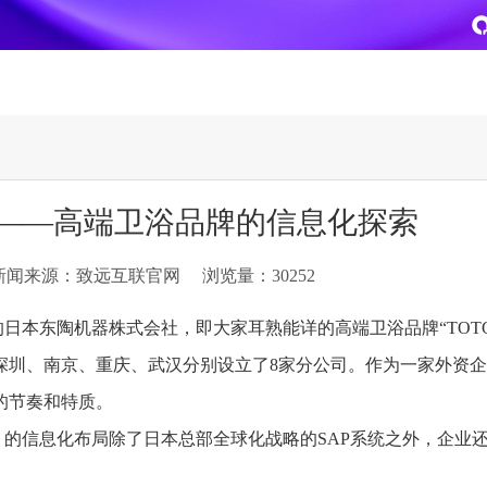
致远
企业级AI平台
热点方案
）——高端卫浴品牌的信息化探索
CoMi
央国企数智运营
智能知识库
AI智能办公
新闻来源：致远互联官网
浏览量：30252
新一代AI智能体家族
协同运营与业务创新深度融合
智能创作、问答与辅助审
AI-COP助力协同运营数
CoMi Builder
央国企一体化
CoMi APP
文事会一体化
的日本东陶机器株式会社，即大家耳熟能详的高端卫浴品牌“TOT
企业级智能体定制平台
推动央国企整体数字化转型落地
全新的移动智能超级秘书
多元应用汇聚 数智办公
深圳、南京、重庆、武汉分别设立了8家分公司。作为一家外资
的节奏和特质。
信创
专精特新
安全可控的信创 全面适配
助力专精特新企业实力进
的信息化布局除了日本总部全球化战略的SAP系统之外，企业
运营商解决方案
集团管控