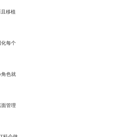
而且移植
固化每个
心角色就
店面管理
T科会做