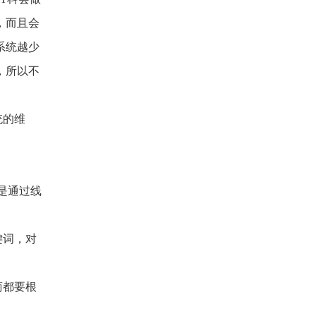
，而且会
系统越少
，所以不
统的维
是通过线
键词，对
商都要根