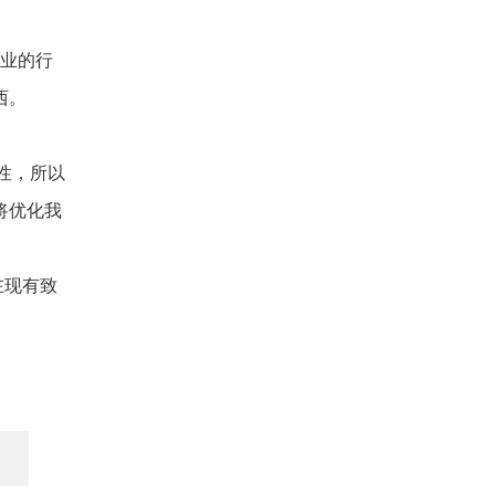
企业的行
西。
性，所以
将优化我
在现有致