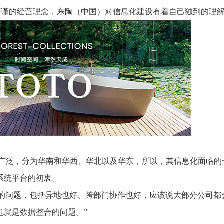
推进数字政府和数字企业转型
支撑集团治理、控制与宏
严谨的经营理念，东陶（中国）对信息化建设有着自己独到的理
安全生产
穿透式监管
点线面结合，安全风险管控新策略
数智驱动，全域穿透
穿透式智能科技
HR人力资源管理
全级次穿透，数智驱动科技管理
数智赋能人力，全域一体
人业财一体化
滚动查看更
数智合规管控 数据驱动经营
常广泛，分为华南和华西、华北以及华东，所以，其信息化面临的
系统平台的初衷。
性的问题，包括异地也好、跨部门协作也好，应该说大部分公司都
也就是数据整合的问题。”