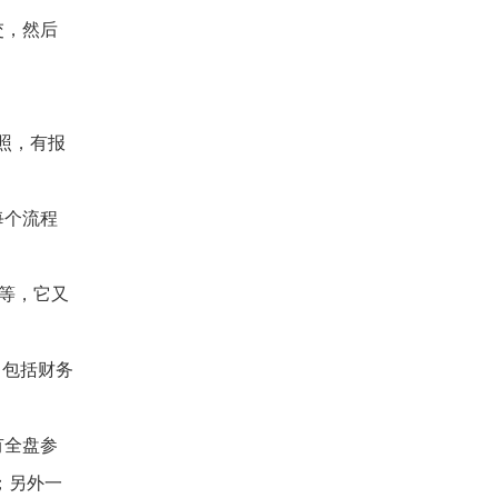
交，然后
照，有报
每个流程
等，它又
，包括财务
有全盘参
；另外一