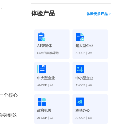
观管理
八位一体，智能风控合规管理
解。
穿透式智能合同
体验产品
体验更多产品 >
数智驱动 全域穿透 闭环治理
穿透式人事
管控
企业人力穿透合规管控
AI智能体
超大型企业
多
CoMi智能体家族
AI-COP｜A9
中大型企业
中小型企业
AI-COP｜A8
AI-COP｜A6
一个核心
政府机关
移动办公
会碰到这
AI-COP｜G9
AI-COP｜M3