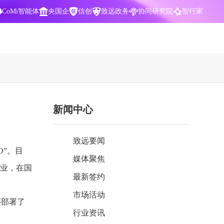
CoMi智能体
央国企
信创
致远政务
协同研究院
智行家
400-700-3322
新闻中心
数据智能引擎
项目营销一体化
批
智化
智能问数，精准权限管控
数字化全连接，驱动营销智能决策
致远要闻
CoMi 智能门户
数字化办公
O”。目
媒体聚焦
Agent驱动，千人千面，高效办公
让数字资产为企业运营管理决策提供
企业，在国
依据
最新签约
中小企业解决方案
市场活动
阶
构建一体化协同运营管理平台
还部署了
行业资讯
智能风控合规