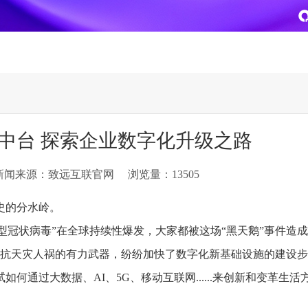
致远
企业级AI平台
热点方案
中台 探索企业数字化升级之路
CoMi
央国企数智运营
智能知识库
AI智能办公
新闻来源：致远互联官网
浏览量：13505
新一代AI智能体家族
协同运营与业务创新深度融合
智能创作、问答与辅助审
AI-COP助力协同运营数
CoMi Builder
央国企一体化
CoMi APP
文事会一体化
历史的分水岭。
企业级智能体定制平台
推动央国企整体数字化转型落地
全新的移动智能超级秘书
多元应用汇聚 数智办公
型冠状病毒”在全球持续性爆发，大家都被这场“黑天鹅”事件造
才是对抗天灾人祸的有力武器，纷纷加快了数字化新基础设施的建设
信创
专精特新
安全可控的信创 全面适配
助力专精特新企业实力进
通过大数据、AI、5G、移动互联网......来创新和变革生活
运营商解决方案
集团管控