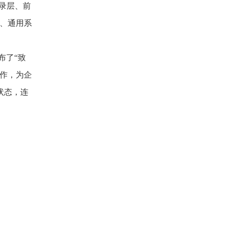
记录层、前
健、通用系
布了“致
作，为企
状态，连