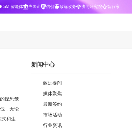
CoMi智能体
央国企
信创
致远政务
协同研究院
智行家
400-700-3322
新闻中心
数据智能引擎
项目营销一体化
批
智化
智能问数，精准权限管控
数字化全连接，驱动营销智能决策
致远要闻
CoMi 智能门户
数字化办公
媒体聚焦
Agent驱动，千人千面，高效办公
让数字资产为企业运营管理决策提供
成的惶恐笼
依据
最新签约
步伐，无论
中小企业解决方案
市场活动
阶
构建一体化协同运营管理平台
方式和生
行业资讯
智能风控合规