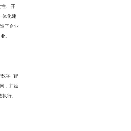
柔性、开
一体化建
打造了企业
化企业。
“数字+智
同，并延
效执行、