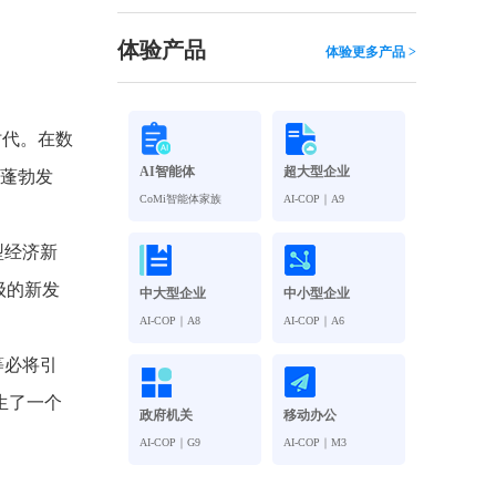
观管理
八位一体，智能风控合规管理
穿透式智能合同
体验产品
体验更多产品 >
数智驱动 全域穿透 闭环治理
穿透式人事
管控
企业人力穿透合规管控
 时代。在数
AI智能体
超大型企业
济蓬勃发
多
CoMi智能体家族
AI-COP｜A9
型经济新
级的新发
中大型企业
中小型企业
AI-COP｜A8
AI-COP｜A6
等必将引
生了一个
政府机关
移动办公
AI-COP｜G9
AI-COP｜M3