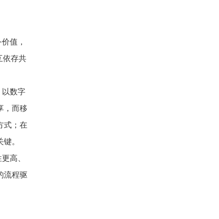
务价值，
互依存共
，以数字
享，而移
方式；在
关键。
性更高、
的流程驱