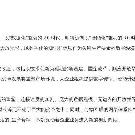
推进数字政府和数字企业转型
支撑集团治理、控制与宏
安全生产
穿透式监管
点线面结合，安全风险管控新策略
数智驱动，全域穿透
穿透式智能科技
HR人力资源管理
全级次穿透，数智驱动科技管理
数智赋能人力，全域一体
以“数据化”驱动的 2.0 时代，即将迈向以“智能化”驱动的 3.0
人业财一体化
术将大放异彩，以数字化的知识和信息作为关键生产要素的数字经
滚动查看更
数智合规管控 数据驱动经营
式改造，包括以技术创新为驱动的新基建、国企改革，顺应开放
重大变革发展将重塑市场环境，为企业组织提供数字转型、智能升
场的重塑，连接速度的加剧、庞大的数据规模、无边界的开放性
模式等无不处于巨大的变革之中；同时，万物互联的网络体系催
“活的”生产资料，不断驱动着企业业务进入新的创新周期。