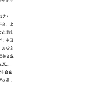
杆型企业
技为引
平台。比
大管理维
型；中国
，形成流
面整合业
.....
营中台企
断改进，