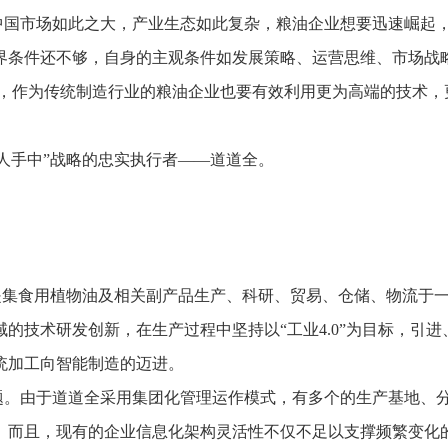
推进数字政府和数字企业转型
支撑集团治理、控制与宏
中国市场如此之大，产业生态如此复杂，粮油企业想要迅速崛起
安全生产
穿透式监管
界条件还不够，自身的主观条件如发展策略、运营思维、市场战
点线面结合，安全风险管控新策略
数智驱动，全域穿透
代，作为传统制造行业的粮油企业也要有效利用更为高端的技术，
穿透式智能科技
HR人力资源管理
全级次穿透，数智驱动科技管理
数智赋能人力，全域一体
人业财一体化
人手中”战略的忠实执行者——道道全。
滚动查看更
数智合规管控 数据驱动经营
是集食用植物油及相关副产品生产、科研、贸易、仓储、物流于
的技术研发创新，在生产过程中坚持以“工业4.0”为目标，引进
统加工向智能制造的迈进。
题。由于道道全采用集团化管理运作模式，有多个的生产基地、
。而且，现有的企业信息化架构灵活性不仅不足以支撑频繁变化