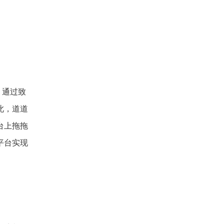
。通过致
此，道道
台上拖拖
平台实现