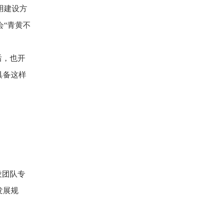
用建设方
“青黄不
后，也开
具备这样
设团队专
发展规