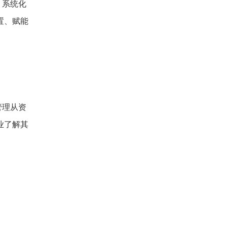
、系统化
置、赋能
。
管理从资
业了解其