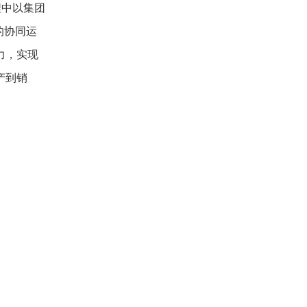
程中以集团
的协同运
力，实现
产到销