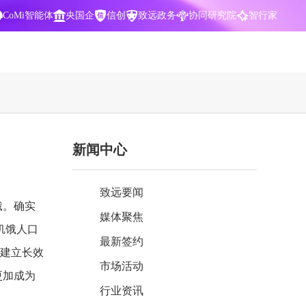
CoMi智能体
央国企
信创
致远政务
协同研究院
智行家
400-700-3322
新闻中心
数据智能引擎
项目营销一体化
批
智化
智能问数，精准权限管控
数字化全连接，驱动营销智能决策
致远要闻
CoMi 智能门户
数字化办公
饿。确实
媒体聚焦
Agent驱动，千人千面，高效办公
让数字资产为企业运营管理决策提供
饥饿人口
依据
最新签约
，建立长效
中小企业解决方案
市场活动
阶
构建一体化协同运营管理平台
更加成为
行业资讯
智能风控合规