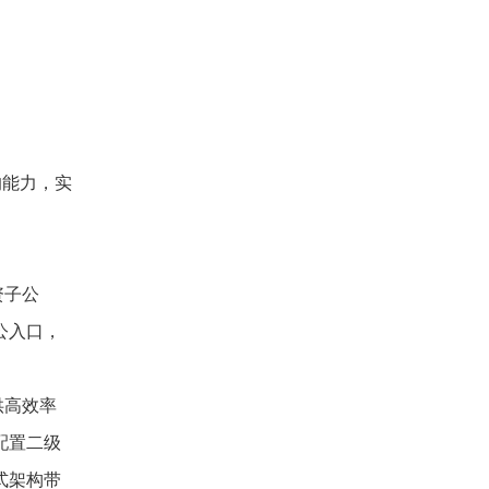
的能力，实
资子公
公入口，
供高效率
配置二级
式架构带