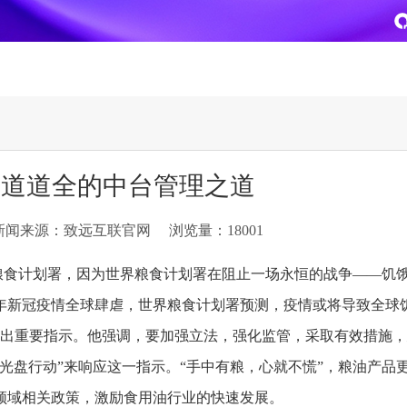
致远
企业级AI平台
热点方案
” 道道全的中台管理之道
CoMi
央国企数智运营
智能知识库
AI智能办公
新闻来源：致远互联官网
浏览量：18001
新一代AI智能体家族
协同运营与业务创新深度融合
智能创作、问答与辅助审
AI-COP助力协同运营数
CoMi Builder
央国企一体化
CoMi APP
文事会一体化
界粮食计划署，因为世界粮食计划署在阻止一场永恒的战争——饥
企业级智能体定制平台
推动央国企整体数字化转型落地
全新的移动智能超级秘书
多元应用汇聚 数智办公
0年新冠疫情全球肆虐，世界粮食计划署预测，疫情或将导致全球
作出重要指示。他强调，要加强立法，强化监管，采取有效措施
信创
专精特新
安全可控的信创 全面适配
助力专精特新企业实力进
光盘行动”来响应这一指示。“手中有粮，心就不慌”，粮油产品
运营商解决方案
集团管控
领域相关政策，激励食用油行业的快速发展。