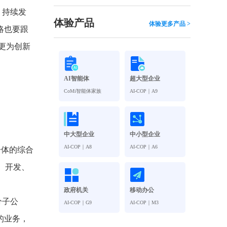
观管理
八位一体，智能风控合规管理
，持续发
穿透式智能合同
体验产品
体验更多产品 >
略也要跟
数智驱动 全域穿透 闭环治理
更为创新
穿透式人事
管控
企业人力穿透合规管控
AI智能体
超大型企业
多
CoMi智能体家族
AI-COP｜A9
中大型企业
中小型企业
AI-COP｜A8
AI-COP｜A6
一体的综合
、开发、
政府机关
移动办公
分子公
AI-COP｜G9
AI-COP｜M3
的业务，