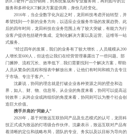
的ICT硬件产品分销商，到系统集成和专业服务商，再到如今的云
服务和多样化ICT解决方案提供商，身份几经变化。
2016年，当企业数字化兴起之时，龙田科技考虑开始转型，并
希望找到一个新的业务方向，以适应企业服务市场的发展趋势。此
后的四年时间，龙田科技在业务范围上有了较大突破，有能力为行
业客户提供包括硬件集成、定制化解决方案以及运营、运维等一站
式服务。
“经过四年的发展，我们的业务有了较大增长，人员规模从200
人增长至600人，但这也让我们在经营管理暴露出了一些问题。部
门臃肿、流程冗长、效率低下...我们需要找到一个解决方案，帮助
人员从繁杂的流程和报表中解放出来，让他们有时间和精力去专注
于市场、专注于客户。”
沈豪说，协同的理念就是打破企业各种资源之间的壁垒和边
界，如人、财、物、信息等。从企业的角度来看，协同可以提高运
转效率；从跨企业或跨组织的角度来看，协同则可以为整个社会创
造巨大价值。
携手并肩的“同龄人”
2020年，基于对致远互联协同产品及生态模式的认可，龙田科
技正式成为致远的灯塔级合作伙伴。沈豪表示，致远互联对产品有
着清晰的定位和战略布局，团队的专业、务实以及以目标为导向的