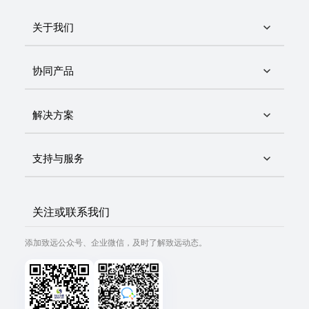
关于我们
协同产品
解决方案
支持与服务
关注或联系我们
添加致远公众号、企业微信，及时了解致远动态。