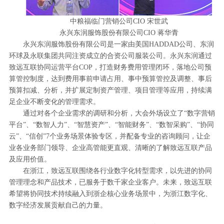
中粮福临门营销公司CIO 宋世武
永兴东润服饰股份有限公司CIO 蒋华青
永兴东润服饰股份有限公司是一家由美国HADDAD公司、东润
环球及永联集团共同注资成立的合资公司服装公司。永兴东润通过
致远互联协同运营平台COP，打造财务费用管理闭环，落地公司预
算管控制度，达到费用事前申请占用、事中预算管控及调整、事后
预算扣减、分析，并扩展定制资产管理、项目管理等应用，持续满
足企业不断变化的管理需求。
通过对各个企业需求的调研和分析，大会外场设立了“数字营销
平台”、“数智人力”、“智慧资产”、“智能财务”、“数智采购”、“协同
云”、“信创”7个业务场景体验专区，并配备专业的咨询顾问，让企
业各业务部门领导、企业高管能更直观、清晰的了解致远互联产品
及应用价值。
在浙江，致远互联围绕各行业数字化转型需求，以先进的协同
管理理念和产品技术，已服务于数千家企业客户。未来，致远互联
希望将协同技术持续融入到浙企核心业务场景中，为浙江数字化、
数字经济发展贡献自己的力量。