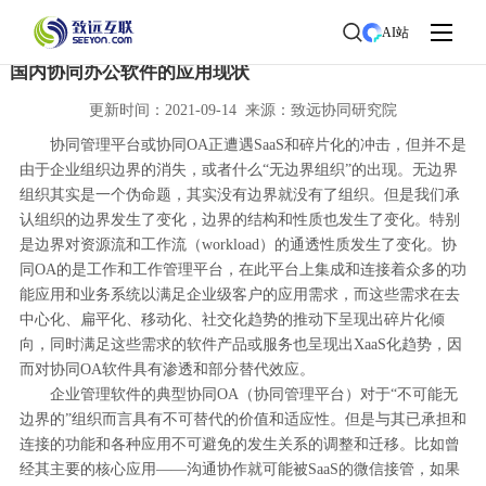
首页
>
了解致远
>
新闻中心
> 新闻详情
AI站
国内协同办公软件的应用现状
更新时间：2021-09-14 来源：致远协同研究院
协同管理平台或协同OA正遭遇SaaS和碎片化的冲击，但并不是
由于企业组织边界的消失，或者什么“无边界组织”的出现。无边界
组织其实是一个伪命题，其实没有边界就没有了组织。但是我们承
认组织的边界发生了变化，边界的结构和性质也发生了变化。特别
是边界对资源流和工作流（workload）的通透性质发生了变化。协
同OA的是工作和工作管理平台，在此平台上集成和连接着众多的功
能应用和业务系统以满足企业级客户的应用需求，而这些需求在去
中心化、扁平化、移动化、社交化趋势的推动下呈现出碎片化倾
向，同时满足这些需求的软件产品或服务也呈现出XaaS化趋势，因
而对协同OA软件具有渗透和部分替代效应。
企业管理软件的典型协同OA（协同管理平台）对于“不可能无
边界的”组织而言具有不可替代的价值和适应性。但是与其已承担和
连接的功能和各种应用不可避免的发生关系的调整和迁移。比如曾
经其主要的核心应用——沟通协作就可能被SaaS的微信接管，如果