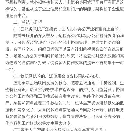
不想被剥离，就必须链接和嵌入。主流的协同管理平台厂商正是这
样做的，甚至承担了企业信息和应用门户的职能，架构起了企业应
用运营中台。
二、总结与展望
(一)云服务意识广泛接受，国内协同办公产业有望再上台阶。
随着云服务的深入普及，远程办公和移动办公在智能设备的加
持下，可以逐步实现企业办公的线上协同管理、在线文档协作编
辑、合理的个人、组织日程管理以及有计划的视频会议等在线云服
务。场景化办公对于时间和场所的约束，将被云端时空大数据和高
速连通的通信网络打破，使得多人协作效率的提升不再局限于一时
一地。
(二)物联网技术的广泛使用会改变协同办公模式。
应用创新是物联网发展的核心。随着近场通讯、手势控制、生
物特征辨识、语音辨识等技术在端设备上的推行及日益普及，协同
办公的工作内容和工作模式都会发生改变。智能化的端设备在生
产、采集和简单处理工作数据的同时，也将生产资源潜移默化的数
据化和网络化了。大量的多通道信息涌入协同办公云端，软件服务
商如果能够充分利用这些数据，指导管理决策，那么企业办公的工
作内容和工作模式都将发生巨大改变。
(三)基于人工智能技术的智能协同办公具有市场潜力。