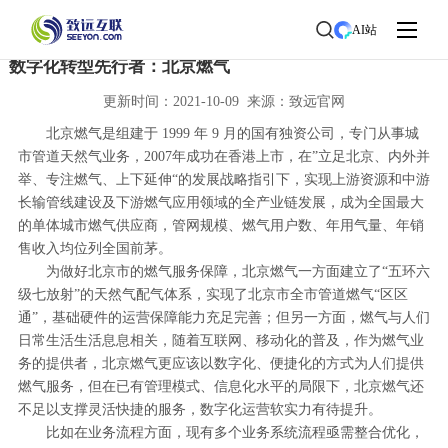
首页
>
了解致远
>
新闻中心
> 新闻详情
AI站
数字化转型先行者：北京燃气
更新时间：2021-10-09 来源：致远官网
北京燃气是组建于 1999 年 9 月的国有独资公司，专门从事城
市管道天然气业务，2007年成功在香港上市，在”立足北京、内外并
举、专注燃气、上下延伸“的发展战略指引下，实现上游资源和中游
长输管线建设及下游燃气应用领域的全产业链发展，成为全国最大
的单体城市燃气供应商，管网规模、燃气用户数、年用气量、年销
售收入均位列全国前茅。
为做好北京市的燃气服务保障，北京燃气一方面建立了“五环六
级七放射”的天然气配气体系，实现了北京市全市管道燃气“区区
通”，基础硬件的运营保障能力充足完善；但另一方面，燃气与人们
日常生活生活息息相关，随着互联网、移动化的普及，作为燃气业
务的提供者，北京燃气更应该以数字化、便捷化的方式为人们提供
燃气服务，但在已有管理模式、信息化水平的局限下，北京燃气还
不足以支撑灵活快捷的服务，数字化运营软实力有待提升。
比如在业务流程方面，现有多个业务系统流程亟需整合优化，