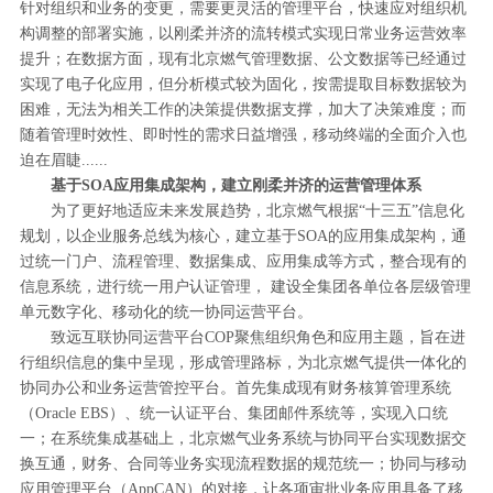
针对组织和业务的变更，需要更灵活的管理平台，快速应对组织机
构调整的部署实施，以刚柔并济的流转模式实现日常业务运营效率
提升；在数据方面，现有北京燃气管理数据、公文数据等已经通过
实现了电子化应用，但分析模式较为固化，按需提取目标数据较为
困难，无法为相关工作的决策提供数据支撑，加大了决策难度；而
随着管理时效性、即时性的需求日益增强，移动终端的全面介入也
迫在眉睫......
基于SOA应用集成架构，建立刚柔并济的运营管理体系
为了更好地适应未来发展趋势，北京燃气根据“十三五”信息化
规划，以企业服务总线为核心，建立基于SOA的应用集成架构，通
过统一门户、流程管理、数据集成、应用集成等方式，整合现有的
信息系统，进行统一用户认证管理， 建设全集团各单位各层级管理
单元数字化、移动化的统一协同运营平台。
致远互联协同运营平台COP聚焦组织角色和应用主题，旨在进
行组织信息的集中呈现，形成管理路标，为北京燃气提供一体化的
协同办公和业务运营管控平台。首先集成现有财务核算管理系统
（Oracle EBS）、统一认证平台、集团邮件系统等，实现入口统
一；在系统集成基础上，北京燃气业务系统与协同平台实现数据交
换互通，财务、合同等业务实现流程数据的规范统一；协同与移动
应用管理平台（AppCAN）的对接，让各项审批业务应用具备了移