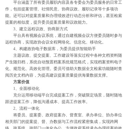
平台涵盖了所有委员履职内容及各专委会为委员服务的日常工
作，包括提案管理、社情民意、协商议政、履职记录等十多项功
能。还可以对提案质量和办理绩效进行动态分析和评估，甚至检索
提案的相似度，提升委员提案质量和议政能力。
3、建立远程议政、协商新方式
平台具有视频会议系统，通过自建视频会议方便委员随时参与
远程协商，实现政协会议全程网络化、信息化、移动化。
4、构建政协电子数据库，为委员提供智能助手
主题议政、提交提案、工作建设等落实过程中各种文档资料随
产生随归档，系统自动预置档案系统规范格式，实现档案资料电子
化、规范化、高效化管理。委员可借助大数据全文检索功能随时查
阅历史文档内容，为提高建议提案质量提供海量数据支撑。
方案价值
1、全面移动化
充分运用移动端平台完成提案工作，突破限定场景，随时随地
跟进提案工作，降低沟通成本、提高工作效率。
2、流程一体化
将委员、提案委、政府提案办、督查室、承办单位、协办单位
相关部门的提案提、督、办数据与工作流程紧密集成，实现跨网
络、跨系统、跨部门一体化办公，方便政府系统承办办理提案的效