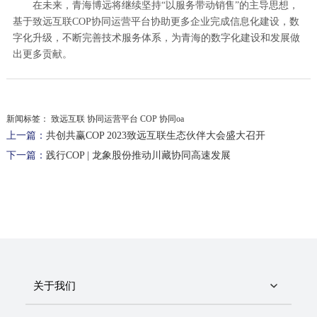
在未来，青海博远将继续坚持“以服务带动销售”的主导思想，
基于致远互联COP协同运营平台协助更多企业完成信息化建设，数
字化升级，不断完善技术服务体系，为青海的数字化建设和发展做
出更多贡献。
新闻标签：
致远互联 协同运营平台 COP 协同oa
上一篇：
共创共赢COP 2023致远互联生态伙伴大会盛大召开
下一篇：
践行COP | 龙象股份推动川藏协同高速发展
关于我们