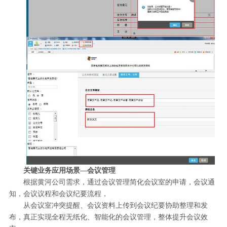
关键业务应用场景—会议管理
根据黄河公司需求，通过会议管理简化会议室的申请，会议通
知，会议议程和会议纪要流程，
从会议室冲突提醒、会议资料上传到会议纪要协助整理和发
布，真正实现全程无纸化、智能化的会议管理，整体提升会议效