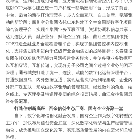
次单位，达到制度规范落地、业务全流程精细化管控的目标；小浪
底以COP为核心建立统一门户和统一移动应用平台，形成了前台、
中台、后台的新型IT治理架构，步入全面互联、自主创新、赋能驱
动的新阶段；四川空分集团依托COP构建了全生命周期数字化项目
综合管理平台，实现全集团业务互联互通、资源协调和信息共享，
达到连接人员、融合业务、赋能企业的目标；曲江金控集团依托
COP打造金融业务全流程管理平台，实现了集团管控和内控标准
化，支撑集团跨步迈向千亿级产业金融集团的战略目标；长春建投
集团依托COP低代码能力灵活搭建业务模块，并使各项业务数据可
以互相穿透、互相传递，实现各分子公司之间全过程全业务的闭环
管理；通号城交打造了统一、连接、赋能的数字化运营管理平台，
打通数据孤岛、内外数据互通，实现运营流程端到端集成、企业内
外部广泛互联，形成由数字驱动的管理智慧。经过激烈的角逐，结
合线上、专家评委及特邀评委团的综合投票结果，曲江金控集团最
终夺得冠军。
打造信创新底座 百余信创生态厂商、国有企业齐聚一堂
当下，数字化与信创化融合发展，国有企业作为数字化转型的
主力军，加快布局信创安全底座，深化数字化转型与生产经营管理
融合，成为推动国企深化改革、实现高质量发展的内在需求和关键
路径。