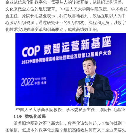
企业从信息化到数字化，需要从人的转变开始，从组织架构调整、
文化来做全方位的组织变革。”中国人民大学商学院教授、学术委员
会主任、原院长毛基业表示，我们欣喜地看到，致远互联以人为中
心激活组织资源，通过研究企业的组织结构、流程和人员，以数字
化技术实现效率变革和创新驱动，成就高绩效组织。
中国人民大学商学院教授、学术委员会主任，原院长 毛基业
COP 数智化破局
沿着旧地图到达不了新大陆，数字化该如何起步？如何找到一
条敏捷、低成本的数字化之路？组织高绩效从何而来？企业需要先