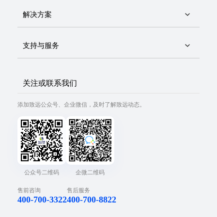
解决方案
支持与服务
关注或联系我们
添加致远公众号、企业微信，及时了解致远动态。
公众号二维码
企微二维码
售前咨询
售后服务
400-700-3322
400-700-8822