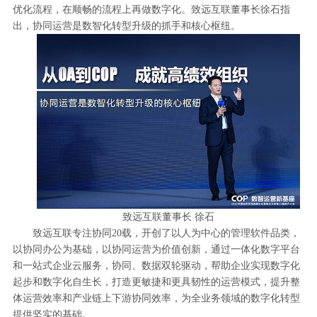
优化流程，在顺畅的流程上再做数字化。致远互联董事长徐石指
出，协同运营是数智化转型升级的抓手和核心枢纽。
致远互联董事长 徐石
致远互联专注协同20载，开创了以人为中心的管理软件品类，
以协同办公为基础，以协同运营为价值创新，通过一体化数字平台
和一站式企业云服务，协同、数据双轮驱动，帮助企业实现数字化
起步和数字化自生长，打造更敏捷和更具韧性的运营模式，提升整
体运营效率和产业链上下游协同效率，为全业务领域的数字化转型
提供坚实的基础。