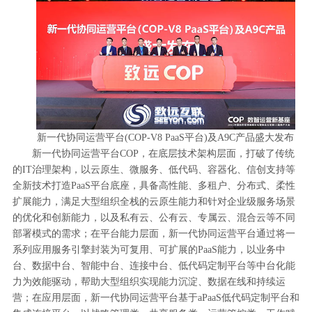
新一代协同运营平台(COP-V8 PaaS平台)及A9C产品盛大发布
新一代协同运营平台COP，在底层技术架构层面，打破了传统
的IT治理架构，以云原生、微服务、低代码、容器化、信创支持等
全新技术打造PaaS平台底座，具备高性能、多租户、分布式、柔性
扩展能力，满足大型组织全栈的云原生能力和针对企业级服务场景
的优化和创新能力，以及私有云、公有云、专属云、混合云等不同
部署模式的需求；在平台能力层面，新一代协同运营平台通过将一
系列应用服务引擎封装为可复用、可扩展的PaaS能力，以业务中
台、数据中台、智能中台、连接中台、低代码定制平台等中台化能
力为效能驱动，帮助大型组织实现能力沉淀、数据在线和持续运
营；在应用层面，新一代协同运营平台基于aPaaS低代码定制平台和