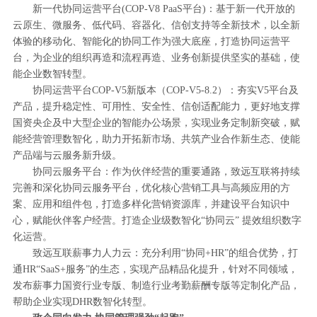
新一代协同运营平台(COP-V8 PaaS平台)：基于新一代开放的
云原生、微服务、低代码、容器化、信创支持等全新技术，以全新
体验的移动化、智能化的协同工作为强大底座，打造协同运营平
台，为企业的组织再造和流程再造、业务创新提供坚实的基础，使
能企业数智转型。
协同运营平台COP-V5新版本（COP-V5-8.2）：夯实V5平台及
产品，提升稳定性、可用性、安全性、信创适配能力，更好地支撑
国资央企及中大型企业的智能办公场景，实现业务定制新突破，赋
能经营管理数智化，助力开拓新市场、共筑产业合作新生态、使能
产品端与云服务新升级。
协同云服务平台：作为伙伴经营的重要通路，致远互联将持续
完善和深化协同云服务平台，优化核心营销工具与高频应用的方
案、应用和组件包，打造多样化营销资源库，并建设平台知识中
心，赋能伙伴客户经营。打造企业级数智化“协同云” 提效组织数字
化运营。
致远互联薪事力人力云：充分利用“协同+HR”的组合优势，打
通HR“SaaS+服务”的生态，实现产品精品化提升，针对不同领域，
发布薪事力国资行业专版、制造行业考勤薪酬专版等定制化产品，
帮助企业实现DHR数智化转型。