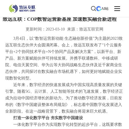
首页
>
了解致远
>
新闻中心
> 新闻详情
AI站
致远互联：COP数智运营新基座 加速数实融合新进程
更新时间：2023-03-10 来源：致远互联官网
3月4日，以“数智运营新动能 生态融创新价值”为主题的2023致
远互联生态伙伴大会圆满闭幕。会上，致远互联发布了“1个云服务
平台+2个协同技术平台+N个协同产品及解决方案”，以新平台、新
产品、新方案赋能伙伴可持续发展。并携手联通数科、中移成研
院、电信天翼空间、华为云等大协同战略生态伙伴及近千家商业生
态伙伴，共同探讨在数实融合市场机遇下，如何更好地赋能企业实
现数智化转型。
近年来，数字经济的快速发展成为中国实现高质量发展的关键
引擎。随着5G、云计算、人工智能等技术的飞速发展，数字经济正
成为拉动中国经济增长的新动力。为了推动数字经济发展，日前发
布的《数字中国建设整体布局规划》，标志着中国数字化发展进入
全新阶段。在这一战略背景下，数实融合将迎来巨大机遇。
打造一体化数字平台 夯实数字中国建设
一体化数字平台作为实现数字化转型的起步平台，这既要求数