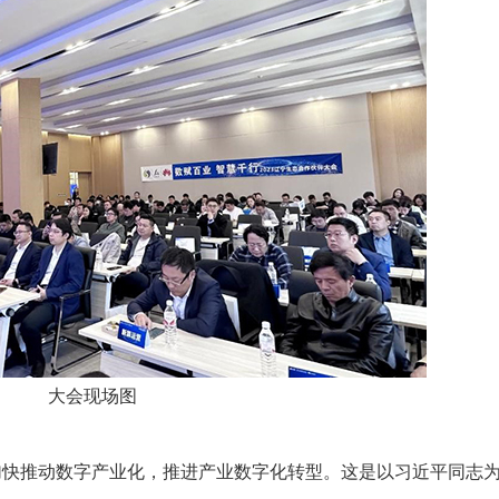
推进数字政府和数字企业转型
支撑集团治理、控制与宏
安全生产
穿透式监管
点线面结合，安全风险管控新策略
数智驱动，全域穿透
穿透式智能科技
HR人力资源管理
全级次穿透，数智驱动科技管理
数智赋能人力，全域一体
人业财一体化
滚动查看更
数智合规管控 数据驱动经营
大会现场图
，加快推动数字产业化，推进产业数字化转型。这是以习近平同志