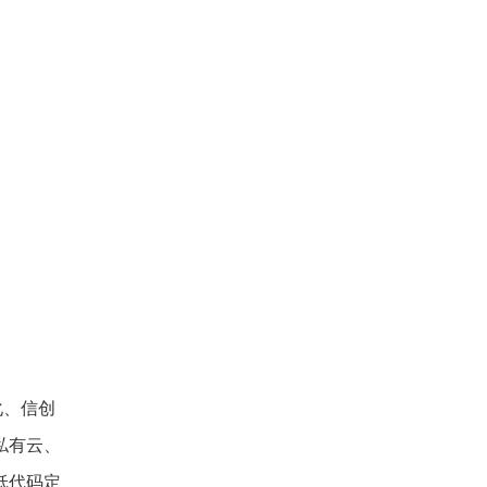
化、信创
私有云、
低代码定