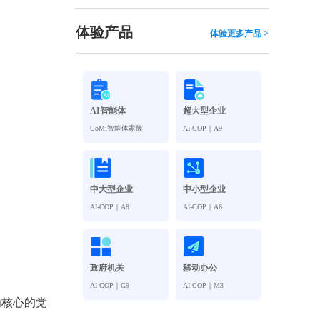
观管理
八位一体，智能风控合规管理
穿透式智能合同
体验产品
体验更多产品 >
数智驱动 全域穿透 闭环治理
穿透式人事
管控
企业人力穿透合规管控
AI智能体
超大型企业
多
CoMi智能体家族
AI-COP｜A9
中大型企业
中小型企业
AI-COP｜A8
AI-COP｜A6
政府机关
移动办公
AI-COP｜G9
AI-COP｜M3
为核心的党