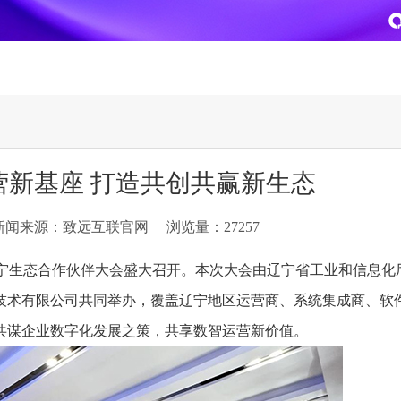
致远
企业级AI平台
热点方案
营新基座 打造共创共赢新生态
CoMi
央国企数智运营
智能知识库
AI智能办公
新闻来源：致远互联官网
浏览量：27257
新一代AI智能体家族
协同运营与业务创新深度融合
智能创作、问答与辅助审
AI-COP助力协同运营数
CoMi Builder
央国企一体化
CoMi APP
文事会一体化
23辽宁生态合作伙伴大会盛大召开。本次大会由辽宁省工业和信息化
企业级智能体定制平台
推动央国企整体数字化转型落地
全新的移动智能超级秘书
多元应用汇聚 数智办公
技术有限公司共同举办，覆盖辽宁地区运营商、系统集成商、软
共谋企业数字化发展之策，共享数智运营新价值。
信创
专精特新
安全可控的信创 全面适配
助力专精特新企业实力进
运营商解决方案
集团管控