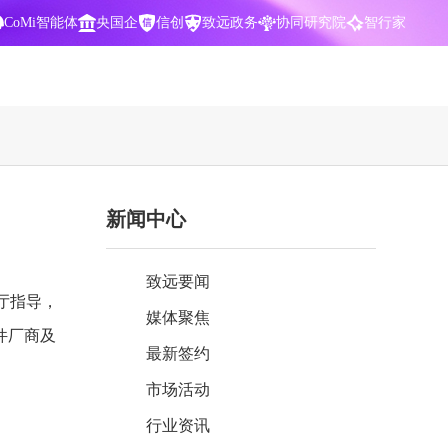
CoMi智能体
央国企
信创
致远政务
协同研究院
智行家
400-700-3322
新闻中心
数据智能引擎
项目营销一体化
批
智化
智能问数，精准权限管控
数字化全连接，驱动营销智能决策
致远要闻
CoMi 智能门户
数字化办公
厅指导，
媒体聚焦
Agent驱动，千人千面，高效办公
让数字资产为企业运营管理决策提供
件厂商及
依据
最新签约
中小企业解决方案
市场活动
阶
构建一体化协同运营管理平台
行业资讯
智能风控合规