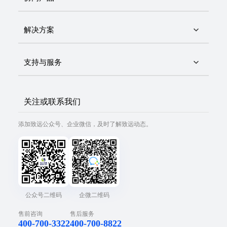
解决方案
支持与服务
关注或联系我们
添加致远公众号、企业微信，及时了解致远动态。
公众号二维码
企微二维码
售前咨询
售后服务
400-700-3322
400-700-8822