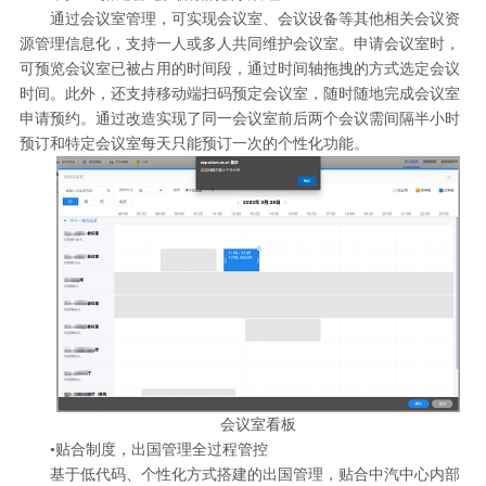
通过会议室管理，可实现会议室、会议设备等其他相关会议资
源管理信息化，支持一人或多人共同维护会议室。申请会议室时，
可预览会议室已被占用的时间段，通过时间轴拖拽的方式选定会议
时间。此外，还支持移动端扫码预定会议室，随时随地完成会议室
申请预约。通过改造实现了同一会议室前后两个会议需间隔半小时
预订和特定会议室每天只能预订一次的个性化功能。
会议室看板
•贴合制度，出国管理全过程管控
基于低代码、个性化方式搭建的出国管理，贴合中汽中心内部