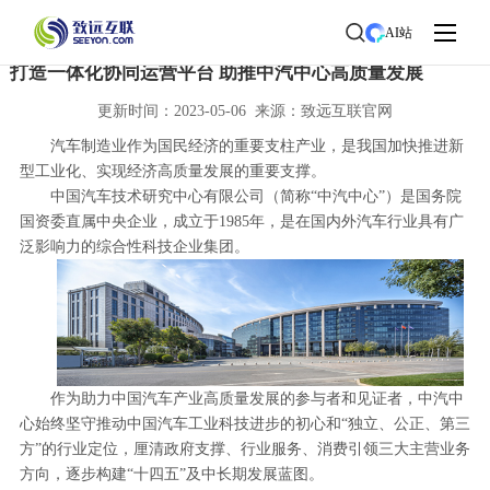
首页
>
了解致远
>
新闻中心
> 新闻详情
AI站
打造一体化协同运营平台 助推中汽中心高质量发展
更新时间：2023-05-06 来源：致远互联官网
汽车制造业作为国民经济的重要支柱产业，是我国加快推进新
型工业化、实现经济高质量发展的重要支撑。
中国汽车技术研究中心有限公司（简称“中汽中心”）是国务院
国资委直属中央企业，成立于1985年，是在国内外汽车行业具有广
泛影响力的综合性科技企业集团。
作为助力中国汽车产业高质量发展的参与者和见证者，中汽中
心始终坚守推动中国汽车工业科技进步的初心和“独立、公正、第三
方”的行业定位，厘清政府支撑、行业服务、消费引领三大主营业务
方向，逐步构建“十四五”及中长期发展蓝图。