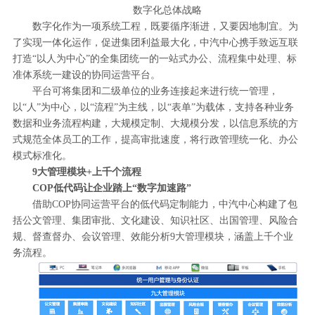
数字化总体战略
数字化作为一项系统工程，既要循序渐进，又要因地制宜。为
了实现一体化运作，促进集团利益最大化，中汽中心携手致远互联
打造“以人为中心”的全集团统一的一站式办公、流程集中处理、标
准体系统一建设的协同运营平台。
平台可将集团和二级单位的业务连接起来进行统一管理，
以“人”为中心，以“流程”为主线，以“表单”为载体，支持各种业务
数据和业务流程构建，大规模定制、大规模分发，以信息系统的方
式规范全体员工的工作，提高审批速度，将行政管理统一化、办公
模式标准化。
9大管理模块+上千个流程
COP低代码让企业踏上“数字加速路”
借助COP协同运营平台的低代码定制能力，中汽中心构建了包
括公文管理、集团审批、文化建设、知识社区、出国管理、风险合
规、督查督办、会议管理、效能分析9大管理模块，涵盖上千个业
务流程。