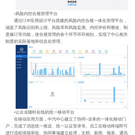
•风险内控合规管理平台
通过COP应用设计平台搭建的风险内控合规一体化管理平台，
涵盖了风险识别和上报、风险库和风险监测、内控评价和整改、制
度修订等功能，使合规管理的各个环节环环相扣，实现了中心相关
制度的实际落地和信息化管理。
•让企业随时在线的统一移动平台
在移动应用方面，中汽中心建立了协同+业务的一体化移动门
户，完成了消息统一推送、统一认证登录等。员工在移动终端即可
进行流程填报审批、协同事项建立处理，文档、新闻、报表、通讯