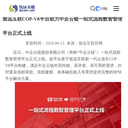
首页
>
了解致远
>
新闻中心
> 新闻详情
AI站
致远互联COP-V8平台助力中企云链一站式流程数智管理
平台正式上线
更新时间：2024-06-13 来源：致远互联官网
近日，中企云链股份有限公司（简称“中企云链”）一站式流程
数智管理平台正式上线。该平台基于致远互联新一代云原生COP-
V8平台构建，满足中企云链对高性能、高并发、高可用的需求，针
对复杂流程审批、流程建模、表单融合嵌入等需求提供完整的BPM
平台解决方案。