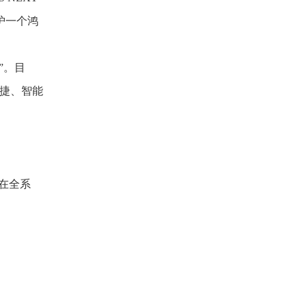
护一个鸿
”。目
便捷、智能
0在全系