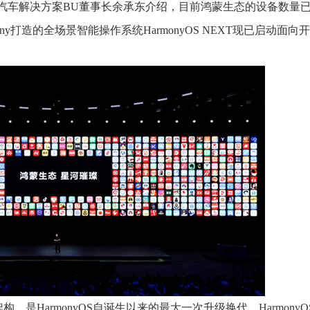
汽车解决方案BU董事长余承东介绍，目前鸿蒙生态的设备数量已
ony打造的全场景智能操作系统HarmonyOS NEXT现已启动面向
构，是HarmonyOS自诞生以来的最大一次升级换代。HarmonyOS