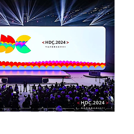
推进数字政府和数字企业转型
支撑集团治理、控制与宏
安全生产
穿透式监管
点线面结合，安全风险管控新策略
数智驱动，全域穿透
穿透式智能科技
HR人力资源管理
全级次穿透，数智驱动科技管理
数智赋能人力，全域一体
人业财一体化
滚动查看更
数智合规管控 数据驱动经营