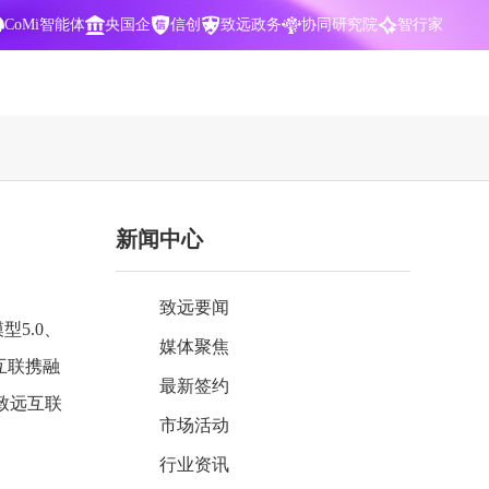
CoMi智能体
央国企
信创
致远政务
协同研究院
智行家
400-700-3322
新闻中心
数据智能引擎
项目营销一体化
批
智化
智能问数，精准权限管控
数字化全连接，驱动营销智能决策
致远要闻
CoMi 智能门户
数字化办公
型5.0、
媒体聚焦
Agent驱动，千人千面，高效办公
让数字资产为企业运营管理决策提供
互联携融
依据
最新签约
致远互联
中小企业解决方案
市场活动
阶
构建一体化协同运营管理平台
行业资讯
智能风控合规