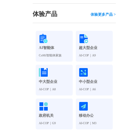
观管理
八位一体，智能风控合规管理
穿透式智能合同
体验产品
体验更多产品 >
数智驱动 全域穿透 闭环治理
穿透式人事
管控
企业人力穿透合规管控
AI智能体
超大型企业
多
CoMi智能体家族
AI-COP｜A9
中大型企业
中小型企业
AI-COP｜A8
AI-COP｜A6
政府机关
移动办公
AI-COP｜G9
AI-COP｜M3