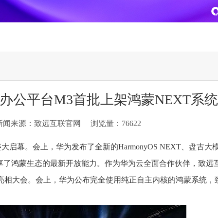
致远
企业级AI平台
热点方案
办公平台M3首批上架鸿蒙NEXT系统
CoMi
央国企数智运营
智能知识库
AI智能办公
新闻来源：致远互联官网
浏览量：76622
新一代AI智能体家族
协同运营与业务创新深度融合
智能创作、问答与辅助审
AI-COP助力协同运营数
CoMi Builder
央国企一体化
CoMi APP
文事会一体化
盛大启幕。会上，华为发布了全新的HarmonyOS NEXT、盘古大模
企业级智能体定制平台
推动央国企整体数字化转型落地
全新的移动智能超级秘书
多元应用汇聚 数智办公
并分享了鸿蒙生态的最新开放能力。作为华为云全面合作伙伴，致远
案亮相大会。会上，华为公布完全使用纯正自主内核的鸿蒙系统，
信创
专精特新
安全可控的信创 全面适配
助力专精特新企业实力进
运营商解决方案
集团管控