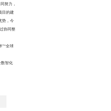
共同努力，
项目的建
优势，今
过协同整
”“全球
企数智化