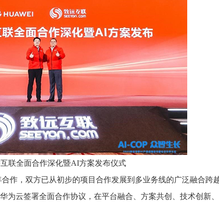
推进数字政府和数字企业转型
支撑集团治理、控制与宏
安全生产
穿透式监管
点线面结合，安全风险管控新策略
数智驱动，全域穿透
穿透式智能科技
HR人力资源管理
全级次穿透，数智驱动科技管理
数智赋能人力，全域一体
人业财一体化
滚动查看更
数智合规管控 数据驱动经营
互联全面合作深化暨AI方案发布仪式
六年合作，双方已从初步的项目合作发展到多业务线的广泛融合跨
联与华为云签署全面合作协议，在平台融合、方案共创、技术创新