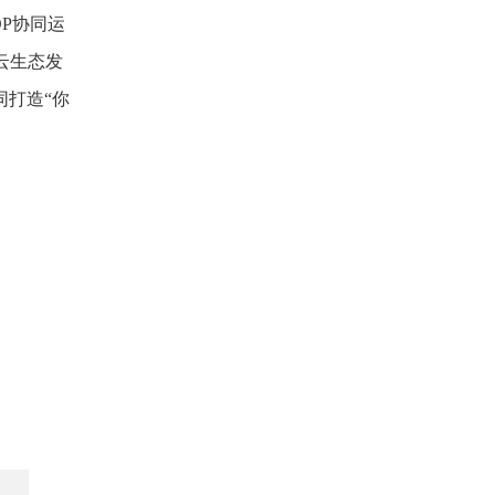
P协同运
云生态发
打造“你