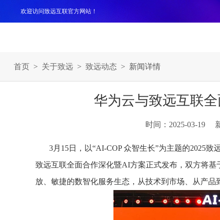
欢迎访问致远互联官方网站！
产品
解决方案
案例
服务支持
生态伙伴
关于
首页
>
关于致远
>
致远动态
> 新闻详情
华为云与致远互联全
时间：2025-03-19
3月15日，以“AI-COP 众智生长”为主题的2
致远互联全面合作深化暨AI方案正式发布，双方将基于
放、敏捷的数智化服务生态，从技术到市场、从产品