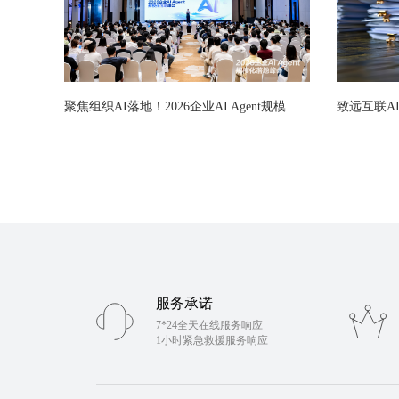
聚焦组织AI落地！2026企业AI Agent规模化落地峰会圆满举办
服务承诺
7*24全天在线服务响应
1小时紧急救援服务响应