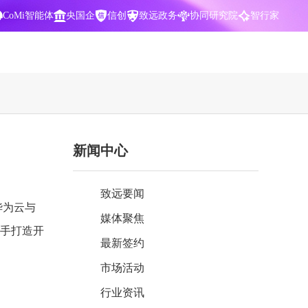
CoMi智能体
央国企
信创
致远政务
协同研究院
智行家
400-700-3322
新闻中心
数据智能引擎
项目营销一体化
批
智化
智能问数，精准权限管控
数字化全连接，驱动营销智能决策
致远要闻
CoMi 智能门户
数字化办公
华为云与
媒体聚焦
Agent驱动，千人千面，高效办公
让数字资产为企业运营管理决策提供
携手打造开
依据
最新签约
中小企业解决方案
市场活动
阶
构建一体化协同运营管理平台
行业资讯
智能风控合规