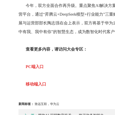
今年，双方全面合作再升级。重点聚焦AI解决方案
营平台，通过“昇腾云+DeepSeek模型+行业能力
展与运营部部长陶志强在会上表示，双方将基于华为
中有我、我中有你”的智慧生态，成为数智化时代客
查看更多内容，请访问大会专区：
PC端入口
移动端入口
新闻标签：
致远互联，华为云