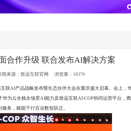
致远
企业级AI平台
热点方案
面合作升级 联合发布AI解决方案
CoMi
央国企数智运营
智能知识库
AI智能办公
新闻来源：致远互联官网
浏览量：18370
新一代AI智能体家族
协同运营与业务创新深度融合
智能创作、问答与辅助审
AI-COP助力协同运营数
CoMi Builder
央国企一体化
CoMi APP
文事会一体化
025致远互联AI产品战略发布暨生态伙伴大会在重庆盛大启幕。会上，
企业级智能体定制平台
推动央国企整体数字化转型落地
全新的移动智能超级秘书
多元应用汇聚 数智办公
华为云全栈全场景AI能力及致远互联AI-COP协同运营平台，
到服务，赋能千行百业数智跃迁。
信创
专精特新
安全可控的信创 全面适配
助力专精特新企业实力进
运营商解决方案
集团管控