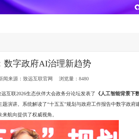
致远
企业级AI平台
热点方案
：数字政府AI治理新趋势
CoMi
央国企数智运营
智能知识库
AI智能办公
新闻来源：致远互联官网
浏览量：8480
新一代AI智能体家族
协同运营与业务创新深度融合
智能创作、问答与辅助审
AI-COP助力协同运营数
CoMi Builder
央国企一体化
CoMi APP
文事会一体化
远互联2026生态伙伴大会政务分论坛发表了
《人工智能背景下
企业级智能体定制平台
推动央国企整体数字化转型落地
全新的移动智能超级秘书
多元应用汇聚 数智办公
主题演讲。系统解读了“十五五”规划与政府工作报告中数字政府
未来航向提供了权威视角。
信创
专精特新
安全可控的信创 全面适配
助力专精特新企业实力进
运营商解决方案
集团管控