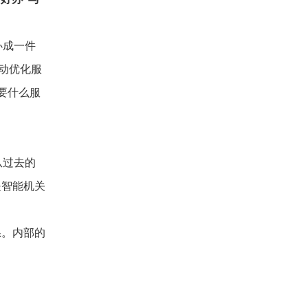
办成一件
动优化服
要什么服
从过去的
是智能机关
系。内部的