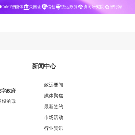
CoMi智能体
央国企
信创
致远政务
协同研究院
智行家
400-700-3322
新闻中心
数据智能引擎
项目营销一体化
批
智化
智能问数，精准权限管控
数字化全连接，驱动营销智能决策
致远要闻
CoMi 智能门户
数字化办公
数字政府
媒体聚焦
Agent驱动，千人千面，高效办公
让数字资产为企业运营管理决策提供
建设的政
依据
最新签约
中小企业解决方案
市场活动
阶
构建一体化协同运营管理平台
行业资讯
智能风控合规