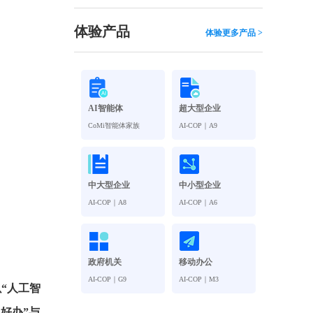
观管理
八位一体，智能风控合规管理
穿透式智能合同
体验产品
体验更多产品 >
数智驱动 全域穿透 闭环治理
穿透式人事
管控
企业人力穿透合规管控
AI智能体
超大型企业
多
CoMi智能体家族
AI-COP｜A9
中大型企业
中小型企业
AI-COP｜A8
AI-COP｜A6
政府机关
移动办公
AI-COP｜G9
AI-COP｜M3
以“人工智
好办”与