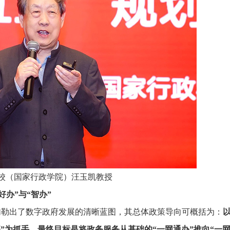
推进数字政府和数字企业转型
支撑集团治理、控制与宏
安全生产
穿透式监管
点线面结合，安全风险管控新策略
数智驱动，全域穿透
穿透式智能科技
HR人力资源管理
全级次穿透，数智驱动科技管理
数智赋能人力，全域一体
人业财一体化
滚动查看更
数智合规管控 数据驱动经营
校（国家行政学院）汪玉凯教授
好办”与“智办”
勾勒出了数字政府发展的清晰蓝图，其总体政策导向可概括为：
”为抓手，最终目标是将政务服务从基础的“一网通办”推向“一网