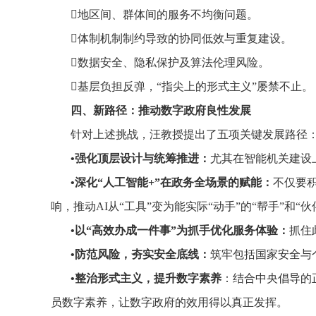
地区间、群体间的服务不均衡问题。
体制机制制约导致的协同低效与重复建设。
数据安全、隐私保护及算法伦理风险。
基层负担反弹，“指尖上的形式主义”屡禁不止。
四、新路径：推动数字政府良性发展‌
针对上述挑战，汪教授提出了五项关键发展路径
•‌强化顶层设计与统筹推进‌：
尤其在智能机关建设
•‌深化“人工智能+”在政务全场景的赋能‌：
不仅要积
响，推动AI从“工具”变为能实际“动手”的“帮手”和
•‌以“高效办成一件事”为抓手优化服务体验‌：
抓住
•‌防范风险，夯实安全底线‌：
筑牢包括国家安全与
•‌整治形式主义，提升数字素养‌
：结合中央倡导的
员数字素养，让数字政府的效用得以真正发挥。