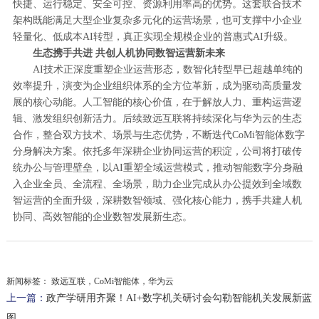
快捷、运行稳定、安全可控、资源利用率高的优势。这套联合技术
架构既能满足大型企业复杂多元化的运营场景，也可支撑中小企业
轻量化、低成本AI转型，真正实现全规模企业的普惠式AI升级。
生态携手共进 共创人机协同数智运营新未来
AI技术正深度重塑企业运营形态，数智化转型早已超越单纯的
效率提升，演变为企业组织体系的全方位革新，成为驱动高质量发
展的核心动能。人工智能的核心价值，在于解放人力、重构运营逻
辑、激发组织创新活力。后续致远互联将持续深化与华为云的生态
合作，整合双方技术、场景与生态优势，不断迭代CoMi智能体数字
分身解决方案。依托多年深耕企业协同运营的积淀，公司将打破传
统办公与管理壁垒，以AI重塑全域运营模式，推动智能数字分身融
入企业全员、全流程、全场景，助力企业完成从办公提效到全域数
智运营的全面升级，深耕数智领域、强化核心能力，携手共建人机
协同、高效智能的企业数智发展新生态。
新闻标签：
致远互联，CoMi智能体，华为云
上一篇：
政产学研用齐聚！AI+数字机关研讨会勾勒智能机关发展新蓝
图