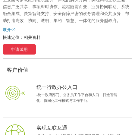
信息广泛共享、事项即时协作、流程随需而变、业务协同联动、系统
融合集成、决策智能支持、安全保障严密的政务管理和公共服务，帮
助打造高效、协同、透明、集约、智慧、一体化的服务型政府。
致远智慧政务协同解决方案基于对现代政府管理模式与流程的深入研
展开
究，综合运用互联网、云计算、移动互联、大数据等技术，为政府多
快速定位：
相关资料
级组织构建一体化的智慧政务解决方案，提供政府网站门户整合、办
事/办文/办会、行政审批、跨部门/跨地区/跨层级业务协作、廉政防
申请试用
控、信息上报、政府绩效等全方位智慧政务应用方案，打造效能型、
服务型、智慧型现代政府运作模式。
客户价值
统一行政办公入口
-统一政府部门、公务员工作平台和入口，打造智能
化、协同化工作模式与工作平台。
实现互联互通