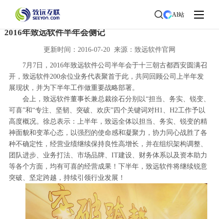
首页
>
了解致远
>
新闻中心
> 新闻详情
AI站
2016年致远软件半年会侧记
更新时间：2016-07-20 来源：致远软件官网
7月7日，2016年致远软件公司半年会于十三朝古都西安圆满召
开，致远软件200余位业务代表聚首于此，共同回顾公司上半年发
展现状，并为下半年工作做重要战略部署。
会上，致远软件董事长兼总裁徐石分别以“担当、务实、锐变、
可喜”和“专注、坚韧、突破、欢庆”四个关键词对H1、H2工作予以
高度概况。徐总表示：上半年，致远全体以担当、务实、锐变的精
神面貌和变革心态，以强烈的使命感和凝聚力，协力同心战胜了各
种不确定性，经营业绩继续保持良性高增长，并在组织架构调整、
团队进步、业务打法、市场品牌、IT建设、财务体系以及资本助力
等各个方面，均有可喜的经营成果！下半年，致远软件将继续锐意
突破、坚定跨越，持续引领行业发展！