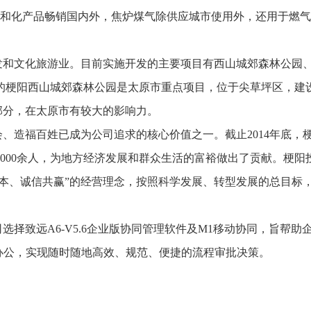
推进数字政府和数字企业转型
支撑集团治理、控制与宏
炭和化产品畅销国内外，焦炉煤气除供应城市使用外，还用于燃
安全生产
穿透式监管
点线面结合，安全风险管控新策略
数智驱动，全域穿透
和文化旅游业。目前实施开发的主要项目有西山城郊森林公园、
穿透式智能科技
HR人力资源管理
全级次穿透，数智驱动科技管理
数智赋能人力，全域一体
的梗阳西山城郊森林公园是太原市重点项目，位于尖草坪区，建
人业财一体化
成部分，在太原市有较大的影响力。
滚动查看更
数智合规管控 数据驱动经营
、造福百姓已成为公司追求的核心价值之一。截止2014年底，
3000余人，为地方经济发展和群众生活的富裕做出了贡献。梗阳
为本、诚信共赢”的经营理念，按照科学发展、转型发展的总目标
择致远A6-V5.6企业版协同管理软件及M1移动协同，旨帮助
办公，实现随时随地高效、规范、便捷的流程审批决策。