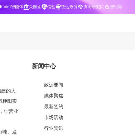
CoMi智能体
央国企
信创
致远政务
协同研究院
智行家
400-700-3322
新闻中心
数据智能引擎
项目营销一体化
批
智化
智能问数，精准权限管控
数字化全连接，驱动营销智能决策
致远要闻
CoMi 智能门户
数字化办公
组建的大
媒体聚焦
Agent驱动，千人千面，高效办公
让数字资产为企业运营管理决策提供
市梗阳实
依据
最新签约
元，年营业
中小企业解决方案
市场活动
阶
构建一体化协同运营管理平台
行业资讯
智能风控合规
万吨、发