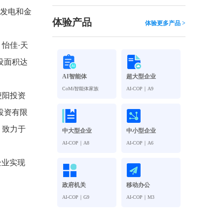
观管理
八位一体，智能风控合规管理
气发电和金
穿透式智能合同
体验产品
体验更多产品 >
数智驱动 全域穿透 闭环治理
怡佳·天
穿透式人事
管控
企业人力穿透合规管控
设面积达
AI智能体
超大型企业
多
CoMi智能体家族
AI-COP｜A9
梗阳投资
投资有限
，致力于
中大型企业
中小型企业
AI-COP｜A8
AI-COP｜A6
企业实现
政府机关
移动办公
AI-COP｜G9
AI-COP｜M3