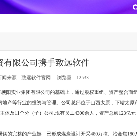
致远
企业级AI平台
热点方案
资有限公司携手致远软件
CoMi
央国企数智运营
智能知识库
AI智能办公
新闻来源：致远软件官网
浏览量：12533
新一代AI智能体家族
协同运营与业务创新深度融合
智能创作、问答与辅助审
AI-COP助力协同运营数
CoMi Builder
央国企一体化
CoMi APP
文事会一体化
原市梗阳实业集团有限公司的基础上，通过股权重组、资产整合而
企业级智能体定制平台
推动央国企整体数字化转型落地
全新的移动智能超级秘书
多元应用汇聚 数智办公
房地产等行业的投资与管理。公司总部位于山西太原，下辖太原
体及11个分（子）公司.现有员工4300余人，资产总额123亿
信创
专精特新
安全可控的信创 全面适配
助力专精特新企业实力进
运营商解决方案
集团管控
属镁的完整的产业链，已形成煤炭设计开采480万吨、冶金焦180