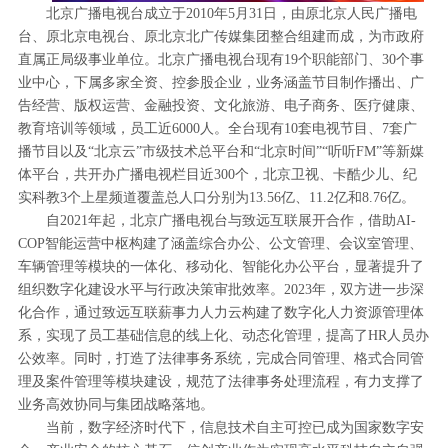
北京广播电视台成立于2010年5月31日，由原北京人民广播电
台、原北京电视台、原北京北广传媒集团整合组建而成，为市政府
直属正局级事业单位。北京广播电视台现有19个职能部门、30个事
业中心，下属多家全资、控参股企业，业务涵盖节目制作播出、广
告经营、版权运营、金融投资、文化旅游、电子商务、医疗健康、
教育培训等领域，员工近6000人。全台现有10套电视节目、7套广
播节目以及“北京云”市级技术总平台和“北京时间”“听听FM”等新媒
体平台，共开办广播电视栏目近300个，北京卫视、卡酷少儿、纪
实科教3个上星频道覆盖总人口分别为13.56亿、11.2亿和8.76亿。
自2021年起，北京广播电视台与致远互联展开合作，借助AI-
COP智能运营中枢构建了涵盖综合办公、公文管理、会议室管理、
车辆管理等模块的一体化、移动化、智能化办公平台，显著提升了
组织数字化建设水平与行政决策审批效率。2023年，双方进一步深
化合作，通过致远互联薪事力人力云构建了数字化人力资源管理体
系，实现了员工基础信息的线上化、动态化管理，提高了HR人员办
公效率。同时，打造了法律事务系统，完成合同管理、格式合同管
理及案件管理等模块建设，规范了法律事务处理流程，有力支撑了
业务高效协同与集团战略落地。
当前，数字经济时代下，信息技术自主可控已成为国家数字安