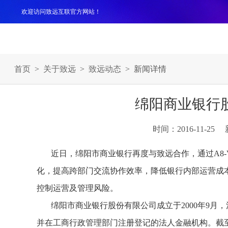
欢迎访问致远互联官方网站！
产品
解决方案
案例
服务支持
生态伙伴
关于
首页
>
关于致远
>
致远动态
> 新闻详情
绵阳商业银行
时间：2016-11-25
近日，绵阳市商业银行再度与致远合作，通过A8
化，提高跨部门交流协作效率，降低银行内部运营成
控制运营及管理风险。
绵阳市商业银行股份有限公司成立于2000年9
并在工商行政管理部门注册登记的法人金融机构。截至2