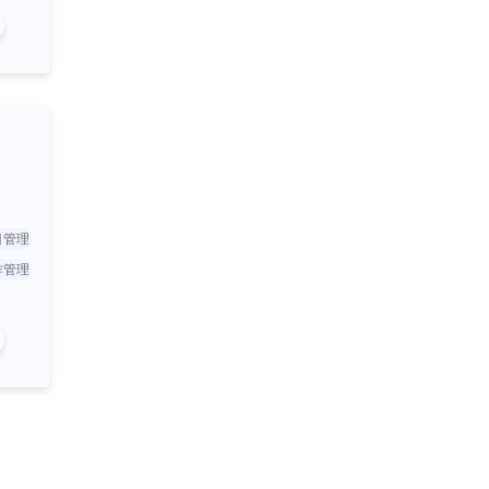
目管理
作管理