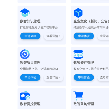
数智知识管理
企业文化（新闻、公告
打造智能化知识资产管理平台
搭建数字化信息分享与沟通
申请体验
查看详情 >
申请体验
查看详
数智项目管理
数智资产管理
全周期数字化，促进项目成功
数智化管控，提升资产利用
申请体验
查看详情 >
申请体验
查看详
数智费控管理
数智采购管理