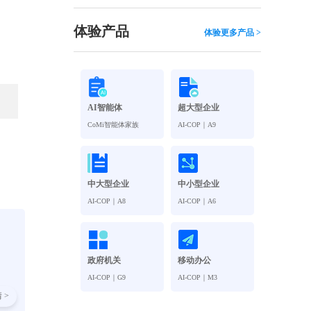
观管理
八位一体，智能风控合规管理
穿透式智能合同
体验产品
体验更多产品 >
数智驱动 全域穿透 闭环治理
穿透式人事
管控
企业人力穿透合规管控
AI智能体
超大型企业
多
CoMi智能体家族
AI-COP｜A9
中大型企业
中小型企业
AI-COP｜A8
AI-COP｜A6
政府机关
移动办公
AI-COP｜G9
AI-COP｜M3
 >