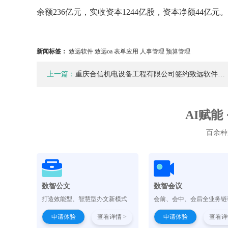
余额236亿元，实收资本1244亿股，资本净额44亿元。
新闻标签：
致远软件 致远oa 表单应用 人事管理 预算管理
上一篇：
重庆合信机电设备工程有限公司签约致远软件…
AI赋能
百余种
数智公文
数智会议
打造效能型、智慧型办文新模式
会前、会中、会后全业务链
申请体验
查看详情 >
申请体验
查看详