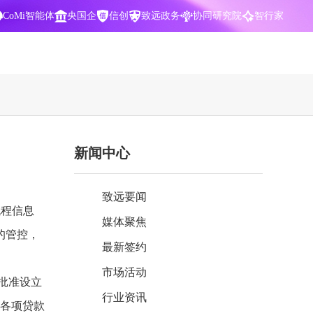
CoMi智能体
央国企
信创
致远政务
协同研究院
智行家
400-700-3322
新闻中心
数据智能引擎
项目营销一体化
批
智化
智能问数，精准权限管控
数字化全连接，驱动营销智能决策
致远要闻
CoMi 智能门户
数字化办公
流程信息
媒体聚焦
Agent驱动，千人千面，高效办公
让数字资产为企业运营管理决策提供
的管控，
依据
最新签约
中小企业解决方案
市场活动
阶
构建一体化协同运营管理平台
批准设立
行业资讯
智能风控合规
，各项贷款