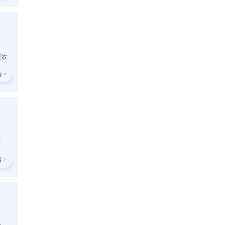
绩效
 >
育
 >