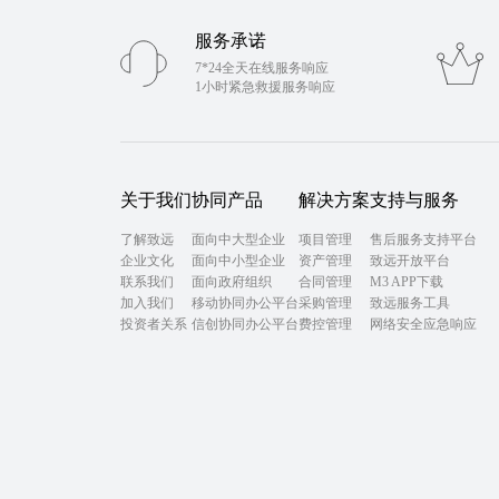
服务承诺
7*24全天在线服务响应
1小时紧急救援服务响应
关于我们
协同产品
解决方案
支持与服务
了解致远
面向中大型企业
项目管理
售后服务支持平台
企业文化
面向中小型企业
资产管理
致远开放平台
联系我们
面向政府组织
合同管理
M3 APP下载
加入我们
移动协同办公平台
采购管理
致远服务工具
投资者关系
信创协同办公平台
费控管理
网络安全应急响应