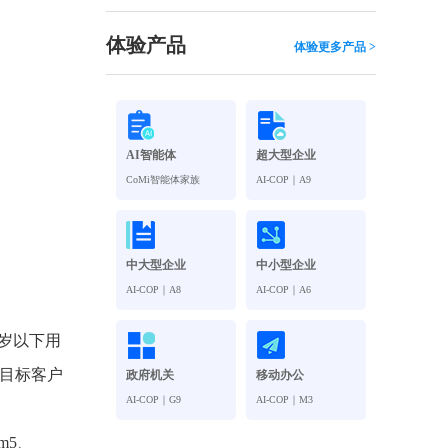
观管理
八位一体，智能风控合规管理
穿透式智能合同
体验产品
体验更多产品 >
数智驱动 全域穿透 闭环治理
穿透式人事
管控
企业人力穿透合规管控
AI智能体
超大型企业
多
CoMi智能体家族
AI-COP｜A9
中大型企业
中小型企业
AI-COP｜A8
AI-COP｜A6
9岁以下用
来目标客户
政府机关
移动办公
AI-COP｜G9
AI-COP｜M3
m5、