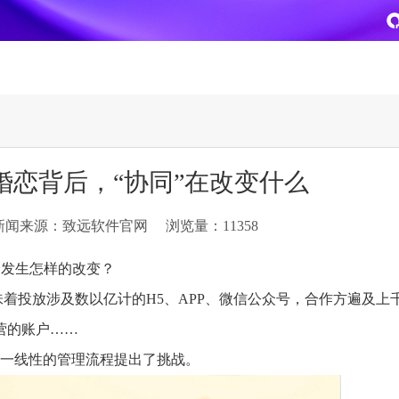
致远
企业级AI平台
热点方案
婚恋背后，“协同”在改变什么
CoMi
央国企数智运营
智能知识库
AI智能办公
新闻来源：致远软件官网
浏览量：11358
新一代AI智能体家族
协同运营与业务创新深度融合
智能创作、问答与辅助审
AI-COP助力协同运营数
CoMi Builder
央国企一体化
CoMi APP
文事会一体化
会发生怎样的改变？
企业级智能体定制平台
推动央国企整体数字化转型落地
全新的移动智能超级秘书
多元应用汇聚 数智办公
着投放涉及数以亿计的H5、APP、微信公众号，合作方遍及上
营的账户……
信创
专精特新
安全可控的信创 全面适配
助力专精特新企业实力进
单一线性的管理流程提出了挑战。
运营商解决方案
集团管控