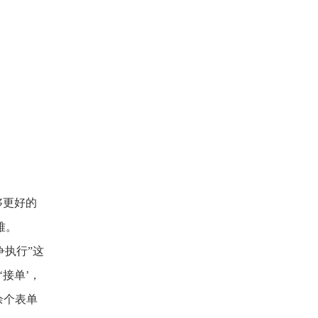
够更好的
难。
争执行”这
接单’，
余个表单