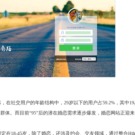
推进数字政府和数字企业转型
支撑集团治理、控制与宏
安全生产
穿透式监管
点线面结合，安全风险管控新策略
数智驱动，全域穿透
穿透式智能科技
HR人力资源管理
全级次穿透，数智驱动科技管理
数智赋能人力，全域一体
人业财一体化
滚动查看更
数智合规管控 数据驱动经营
，在社交用户的年龄结构中，29岁以下的用户占59.2%，其中1
用群体。而目前“95”后的潜在婚恋需求逐步爆发，婚恋网站正迎
。
在18-45岁，除了婚恋，还涉及约会、交友领域，通过整合Htl