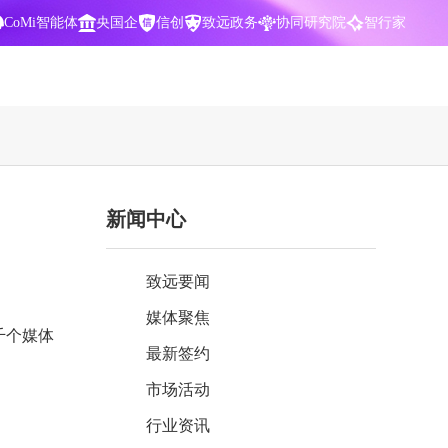
CoMi智能体
央国企
信创
致远政务
协同研究院
智行家
400-700-3322
新闻中心
数据智能引擎
项目营销一体化
批
智化
智能问数，精准权限管控
数字化全连接，驱动营销智能决策
致远要闻
CoMi 智能门户
数字化办公
媒体聚焦
Agent驱动，千人千面，高效办公
让数字资产为企业运营管理决策提供
千个媒体
依据
最新签约
中小企业解决方案
市场活动
阶
构建一体化协同运营管理平台
行业资讯
智能风控合规