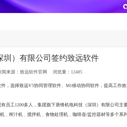
致远
企业级AI平台
热点方案
深圳）有限公司签约致远软件
CoMi
央国企数智运营
智能知识库
AI智能办公
新闻来源：致远软件官网
浏览量：12485
新一代AI智能体家族
协同运营与业务创新深度融合
智能创作、问答与辅助审
AI-COP助力协同运营数
CoMi Builder
央国企一体化
CoMi APP
文事会一体化
件，选择致远V5协同管理软件、M1移动协同软件，提高工作效
企业级智能体定制平台
推动央国企整体数字化转型落地
全新的移动智能超级秘书
多元应用汇聚 数智办公
现有员工1200多人，集团旗下唐锋机电科技（深圳）有限公司主
信创
专精特新
安全可控的信创 全面适配
助力专精特新企业实力进
汁机﹑榨汁机﹑搅拌机﹑食物处理机﹑咖啡壶/监控器材等多个系
运营商解决方案
集团管控
。