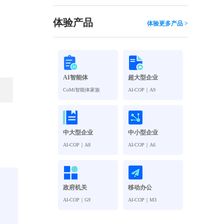
观管理
八位一体，智能风控合规管理
穿透式智能合同
体验产品
体验更多产品 >
数智驱动 全域穿透 闭环治理
穿透式人事
管控
企业人力穿透合规管控
AI智能体
超大型企业
多
CoMi智能体家族
AI-COP｜A9
中大型企业
中小型企业
AI-COP｜A8
AI-COP｜A6
政府机关
移动办公
AI-COP｜G9
AI-COP｜M3