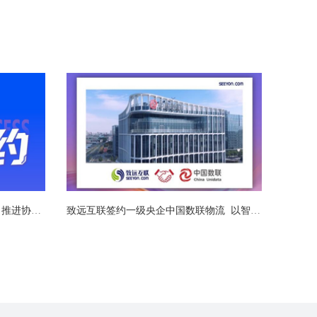
致远互联再度签约北京广播电视台 推进协同办公系统信创适配
致远互联签约一级央企中国数联物流  以智能运营赋能央企数智升级