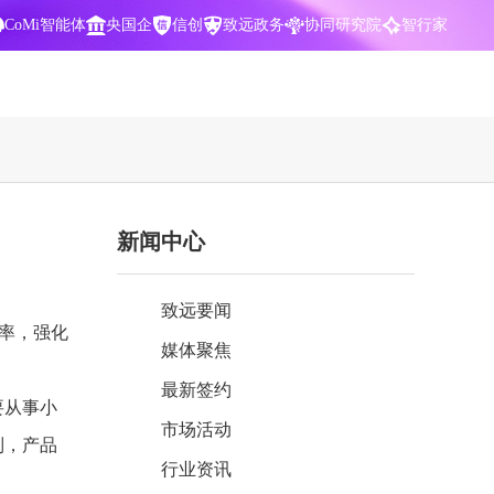
CoMi智能体
央国企
信创
致远政务
协同研究院
智行家
400-700-3322
新闻中心
数据智能引擎
项目营销一体化
批
智化
智能问数，精准权限管控
数字化全连接，驱动营销智能决策
致远要闻
CoMi 智能门户
数字化办公
率，强化
媒体聚焦
Agent驱动，千人千面，高效办公
让数字资产为企业运营管理决策提供
依据
最新签约
要从事小
中小企业解决方案
市场活动
阶
构建一体化协同运营管理平台
列，产品
行业资讯
智能风控合规