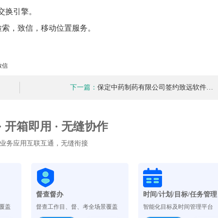
推进数字政府和数字企业转型
支撑集团治理、控制与宏
据交换引擎。
安全生产
穿透式监管
检索，致信，移动位置服务。
点线面结合，安全风险管控新策略
数智驱动，全域穿透
穿透式智能科技
HR人力资源管理
全级次穿透，数智驱动科技管理
数智赋能人力，全域一体
致信
人业财一体化
滚动查看更
数智合规管控 数据驱动经营
下一篇：
保定中药制药有限公司签约致远软件…
 · 开箱即用 · 无缝协作
业务应用互联互通，无缝衔接
督查督办
时间/计划/目标/任务管理
覆盖
督查工作目、督、考全场景覆盖
智能化目标及时间管理平台