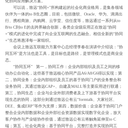
化协同应用解决方案。
可以说，致远“协同+”所构建起的社会化商业格局，是集各领域
伙伴为一体的to B生态圈，目前，包括微软、Oracle、华为、滴滴出
行、携程商旅、内购网、云学堂、信任度等，致远通过一系列从to
B/to C到to E的去跨界融合创新，各类企业级应用正在致远“协同
+”模式的进化中完成了向企业互联网的生态融合。相信全新的“协同
+”生态将惠泽每一家组织。
会议上致远互联能力方案中心总经理李春在演讲中介绍说：“协
同五环”是方法也是工具，是目标也是路径，是管理模式也是商业业
态。
“协同五环” 第一，协同工作：企业内部组织及员工之间的移
动办公自动化，这些基于致远核心协同产品A6/A8/G6得以实现；第
二，协同业务：企业内部组织及员工的基于协同门户的业务整合和
业务协同，其通过致远CAP+、自建及MALL等主要应用进行联通；
第三，协同生态：企业与企业外部消费者及上下游基于协同平台实
现生态的协同，这部分则通过致远公有云“formtalk、大家社区、
DEE、集成ERP”等作为支撑；第四，数据价值：企业基于协同门户
整合企业内部数据和企业外部社会资源数据实现数字化企业，放大
客户协作与产业链协作价值，通过致远公有云将触角延伸至to C
端；第五，社会化商业：基于协同平台，完整打造并实现协同工