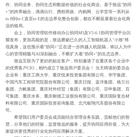
作、协同业务、协同生态和数据价值的社会化商业。基于致远“协同
+”的跨界融合，滴滴出行、携程商旅、内购网、云学堂等一系列从
to B到to C直至to E的去边界化整合创新，都在不断延展着社会化商
业的格局。
会上，协同管理软件移动办公协同M3及V5-6.1协同管理平台闪
耀发布，更加高能的是，致远磨砺已久的人工智能机器人“小致”终
现真身，这也预示着“协同+”正在进一步跨越人机阻隔，将以人为中
心的管理精髓与AI深刻融合，不断扩大着“协同+”的生态边界。
致远互联为了更好的贴近客户，特别邀请了在重庆各个企业中
的优秀客户CIO，相约成立了致远用户委员会！ 当天聘请的委员会
企业有：重庆工商大学、重庆悦来投资集团有限公司、华宇集团、
中国汽车工程研究院股份有限公司、重庆日报、蓝洋集团、格兰仕
集团、力帆集团、重庆对外经贸（集团）有限公司、宗申集团、百
可集团、重庆水务、重庆耐德工业股份有限公司、重庆国际复合材
料有限公司、重庆国际投资咨询集团、北汽银翔汽车股份有限公
司。
希望我们用户委员会成员能结合管理业务实践，贡献他们的智
慧，分享他们的经验，监督致远的服务，提升协同应用价值，为大
家提供更优秀的行业化协同应用解决方案。