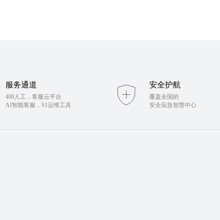
服务通道
安全护航
400人工，客服云平台
覆盖全国的
AI智能客服，S1运维工具
安全应急智慧中心