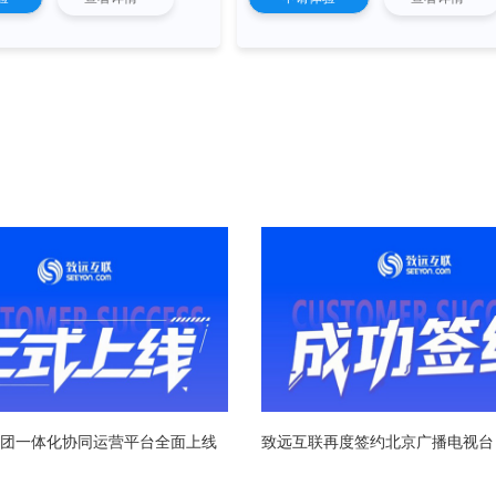
团一体化协同运营平台全面上线