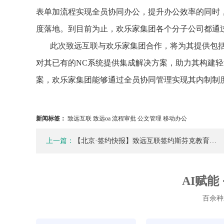
表单加流程实现全员协同办公，提升办公效率的同时
度落地。到目前为止，欢乐家集团各个分子公司都通
此次致远互联与欢乐家集团合作，将为其提供包
对其已有的NC系统提供集成解决方案，助力其构建
案，欢乐家集团能够通过全员协同管理实现其内制制
新闻标签：
致远互联 致远oa 流程审批 公文管理 移动办公
上一篇：
【北京·签约快报】致远互联签约斯芬克教育…
AI赋能
百余种