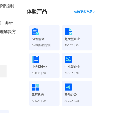
观管理
八位一体，智能风控合规管理
部管控制
穿透式智能合同
体验产品
体验更多产品 >
数智驱动 全域穿透 闭环治理
案，并针
穿透式人事
管控
企业人力穿透合规管控
理解决方
AI智能体
超大型企业
多
CoMi智能体家族
AI-COP｜A9
中大型企业
中小型企业
AI-COP｜A8
AI-COP｜A6
政府机关
移动办公
AI-COP｜G9
AI-COP｜M3