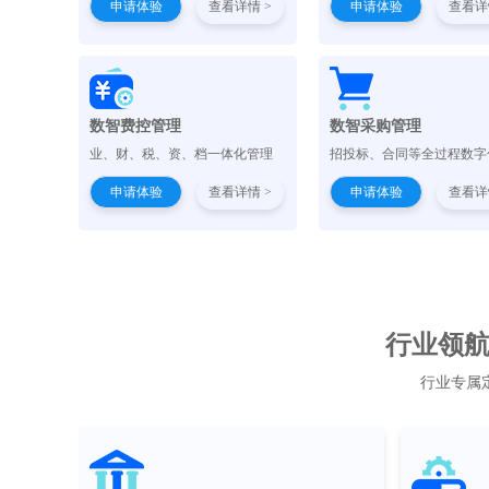
申请体验
查看详情 >
申请体验
查看详
数智费控管理
数智采购管理
业、财、税、资、档一体化管理
招投标、合同等全过程数字
申请体验
查看详情 >
申请体验
查看详
行业领航 
行业专属