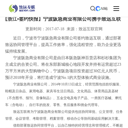
首页
>
了解致远
>
新闻中心
> 新闻详情
AI站
【浙江•签约快报】宁波阪急商业有限公司携手致远互联
更新时间：2017-07-18 来源：致远互联官网
近日，宁波市宁波阪急商业有限公司签约致远互联，通过部署
致远协同管理平台，提高工作效率，强化流程管控，助力企业更迅
猛持续发展。
宁波阪急商业有限公司是由日本阪急阪神百货店和杉杉集团为
主成立的合资公司。将在东部新城核心地段开发并持有运营超过23
万平方米的大型购物中心，宁波阪急项目投资超过30亿元人民币，
预计2018年开业，将打造成宁波No.1的大型体验式商业设施。
宁波阪急商业有限公司，2014年10月13日成立，经营范围包括纺织服装、
鞋帽及日杂品、家用电器、家具等生活日用品、文化用品、体育用品及器材
（不含图书、报刊、音像制品）、五金交电及电子产品、一类医疗器械、摩托
车（含电动）、自行车的批发、零售、售后服务和佣金代理等。
致远互联将为宁波阪急商业有限公司提供包括协同审批、公文管理、任务
管理、会议管理、考勤管理、档案管理、移动办公等协同基础应用解决方案。
借助部署致远协同管理平台，以自己独特的经营理念和管理模式，不断超