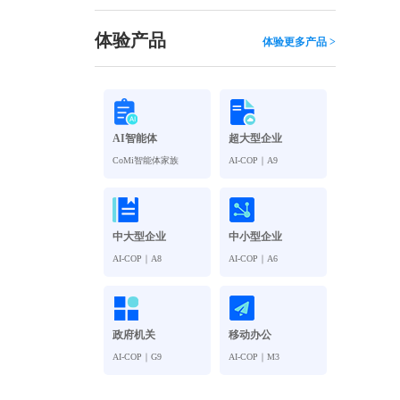
观管理
八位一体，智能风控合规管理
穿透式智能合同
体验产品
体验更多产品 >
数智驱动 全域穿透 闭环治理
穿透式人事
管控
企业人力穿透合规管控
AI智能体
超大型企业
多
CoMi智能体家族
AI-COP｜A9
中大型企业
中小型企业
AI-COP｜A8
AI-COP｜A6
政府机关
移动办公
AI-COP｜G9
AI-COP｜M3