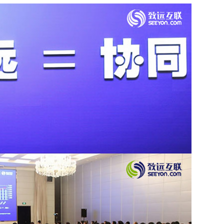
推进数字政府和数字企业转型
支撑集团治理、控制与宏
安全生产
穿透式监管
点线面结合，安全风险管控新策略
数智驱动，全域穿透
穿透式智能科技
HR人力资源管理
全级次穿透，数智驱动科技管理
数智赋能人力，全域一体
人业财一体化
滚动查看更
数智合规管控 数据驱动经营