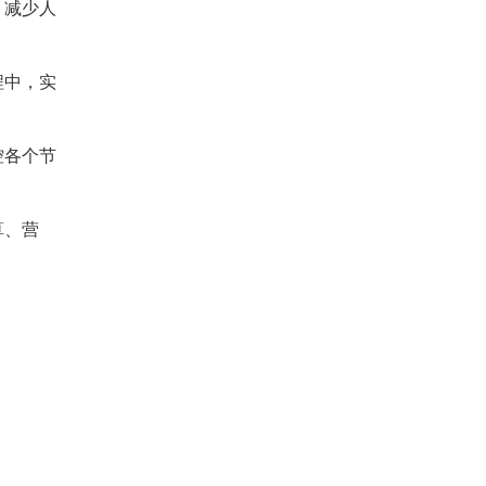
，减少人
程中，实
控各个节
算、营