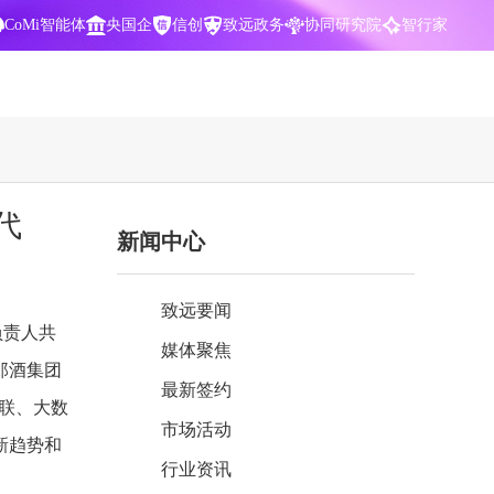
CoMi智能体
央国企
信创
致远政务
协同研究院
智行家
400-700-3322
代
新闻中心
数据智能引擎
项目营销一体化
批
智化
智能问数，精准权限管控
数字化全连接，驱动营销智能决策
致远要闻
CoMi 智能门户
数字化办公
负责人共
媒体聚焦
Agent驱动，千人千面，高效办公
让数字资产为企业运营管理决策提供
郎酒集团
依据
最新签约
互联、大数
中小企业解决方案
市场活动
阶
构建一体化协同运营管理平台
新趋势和
行业资讯
智能风控合规