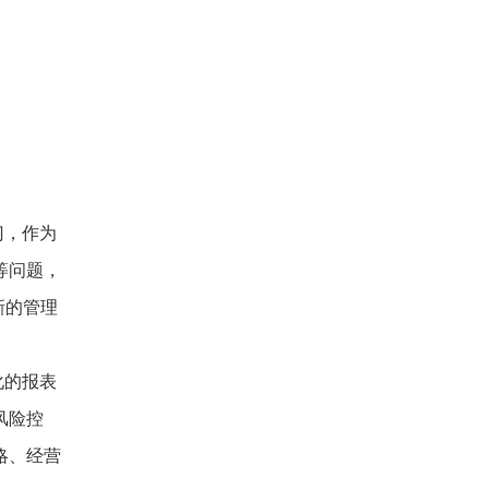
门，作为
等问题，
新的管理
化的报表
风险控
略、经营