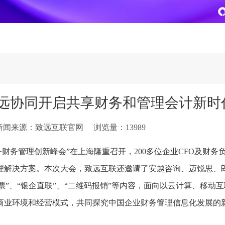
致远
企业级AI平台
热点方案
致远协同开启共享财务和管理会计新时
CoMi
央国企数智运营
智能知识库
AI智能办公
新闻来源：致远互联官网
浏览量：13989
新一代AI智能体家族
协同运营与业务创新深度融合
智能创作、问答与辅助审
AI-COP助力协同运营数
CoMi Builder
央国企一体化
CoMi APP
文事会一体化
同+财务管理创新峰会”在上海隆重召开，200多位企业CFO及财务
企业级智能体定制平台
推动央国企整体数字化转型落地
全新的移动智能超级秘书
多元应用汇聚 数智办公
理解决方案。本次大会，致远互联还邀请了安越咨询、迈锐思、
发票”、“银企直联”、“二维码报销”等内容，面向以云计算、移动
信创
专精特新
安全可控的信创 全面适配
助力专精特新企业实力进
商业环境和经营模式，共同探究中国企业财务管理信息化发展的
运营商解决方案
集团管控