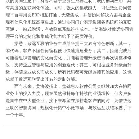
联的协同生态中，有各种基于业务生成器定制而成的创新应用，具
有高度的互联网化体验。同时，强大的集成能力，可让致远协同管
理平台与用友ERP相互打通，无缝集成，并使协同解决方案与企业
现有信息化系统高度集成，通过协同门户实现集团各系统间的互联
互通，一站式跑活，有效降低系统维护成本。”姜海波对致远协同管
理平台的定制化和集成化能力给予了高度评价。
据悉，致远互联的业务生成器坐拥三大独有特色创新，其一，
零代码，客户不懂任何编程便可快速搭建业务；其二，搭建完成后
可随着组织管理的变化而变化，并随着管理升级进行再次调整和修
改，支持企业管理与应用的创新迭代；其三，可根据业务升级而升
级，伴随企业成长而成长，所有代码都可无缝连接其他应用。这也
成就了致远互联无出其右的定制效能。
面向未来，姜海波指出，盘锦惠友软件公司会继续加大在协同
业务上的投入力度，现在虽然保持每年持续的业绩增长，但客户多
是集中在中大型企业，接下来希望在深耕老客户的同时，凭借致远
互联的智慧协同，规模化开拓中小微市场，与致远互联继续携手下
一个十年。