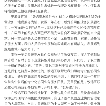
盘锦地区唯一一家专业致力于企业信息化管理咨询、软件销售及技
术服务的公司，是用友软件盘锦唯一代理及授权服务中心，还是盘
锦地税网上报税的特约服务商。
姜海波忆道：“盘锦惠友软件公司创立之初以代理用友ERP为主
营业务，地税服务为辅。发展一年左右，感觉公司的业务拓展很吃
力，一方面是代理产品单一，ERP这种已经高度普及的传统管理软
件，在应用上的很多方面已经不能完全符合不同发展阶段的企业需
求。另一方面则是人员整体能力不足，无论在售前、实施，还是售
后服务方面，我们人员的专业度和响应速度均有所缺失。发展遇到
瓶颈也就不足为奇了。”
直到一年后盘锦惠友软件公司结识了致远互联，深入了解到协
同管理平台对于当下企业转型升级的核心作用，从此打开了双方携
手十载的跨越之旅。“首先，致远互联对于渠道的帮扶力度非常大，
这是我们之前所未体验过的。致远互联帮助我们组建专业的协同业
务团队，并配以高密度多频次的专家培训，为我们打造出一个贯穿
售前售中售后的专业化协同业务服务团队。更重要的是，致远互联
还主动帮助我们寻找客户，开拓打单。”姜海波介绍。
在致远互联的全程扶持下，效果也是立竿见影。很快盘锦惠友
软件公司便与华锦集团成功签约，实现了首个集团企业协同管理项
目的大单落地。自此，盘锦地区的中大型客户如下饺子般，数十家