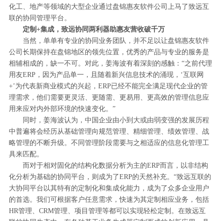
化工、地产等领域的大型企业通过盘锦惠友软件公司上马了致远互
联的协同管理平台。
定制+集成，致远协同两利器助惠友营收破千万
当然，单单有专业的协同业务团队，并不足以让盘锦惠友软件
公司长期保持在盘锦地区的领先位置，优秀的产品与专业的服务是
相辅相成的，缺一不可。对此，姜海波有着深刻的感触：“之前代理
用友ERP，因为产品单一，且随着新兴信息技术的涌现，‘互联网
+’为代表新商业模式的兴起，ERP已经不能完全满足现代企业的管
理需求，他们需要更灵活、更随需、更易用、更高效的管理信息应
用来应对内外部环境的快速变化。”
同时，姜海波认为，中国企业由小到大或由弱变强的发展历程
中普遍将会经历从基础管理向规范管理、精细管理、绩效管理、战
略管理的不断升级。不同管理阶段需要与之相适应的信息化管理工
具来匹配。
而对于相对固化的结构化数据分析为主的ERP而言，以非结构
化分析为基础的协同平台，则成为了ERP的天然补充。“致远互联的
大协同平台以其特有的定制化和集成化能力，成为了众多企业用户
的首选。我们可根据客户任意需求，快速为其定制相应业务，包括
HR管理、CRM管理、项目管理等都可以实现轻松定制。在致远互