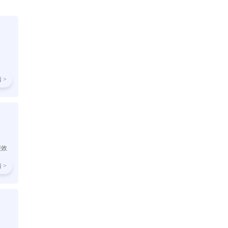
 >
绩效
 >