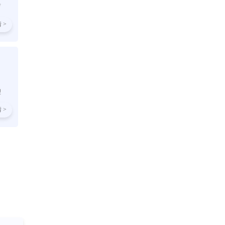
育
 >
理
 >