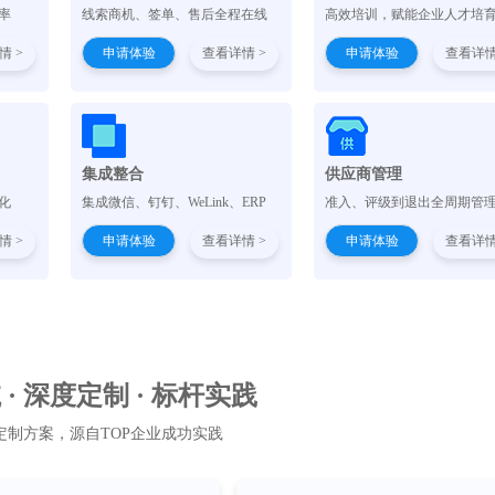
率
线索商机、签单、售后全程在线
高效培训，赋能企业人才培
情 >
申请体验
查看详情 >
申请体验
查看详情
集成整合
供应商管理
化
集成微信、钉钉、WeLink、ERP
准入、评级到退出全周期管
情 >
申请体验
查看详情 >
申请体验
查看详情
· 深度定制 · 标杆实践
定制方案，源自TOP企业成功实践