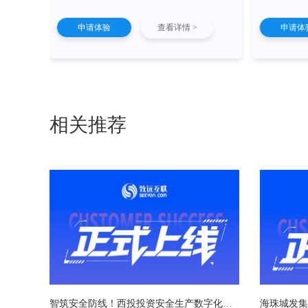
申请体验
查看详情 >
申请体
相关推荐
智筑安全防线！西投投资安全生产数字化管理系统成功上线
海珠城发集