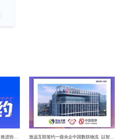
致远互联再度签约北京广播电视台 推进协同办公系统信创适配
致远互联签约一级央企中国数联物流  以智能运营赋能央企数智升级