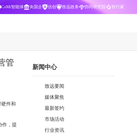
CoMi智能体
央国企
信创
致远政务
协同研究院
智行家
400-700-3322
营管
新闻中心
数据智能引擎
项目营销一体化
批
智化
智能问数，精准权限管控
数字化全连接，驱动营销智能决策
致远要闻
CoMi 智能门户
数字化办公
媒体聚焦
Agent驱动，千人千面，高效办公
让数字资产为企业运营管理决策提供
依据
对硬件和
最新签约
中小企业解决方案
市场活动
阶
构建一体化协同运营管理平台
协作，提
行业资讯
智能风控合规