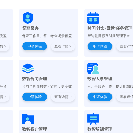
督查督办
时间/计划/目标/任务管理
覆盖
督查工作目、督、考全场景覆盖
智能化目标及时间管理平台
情 >
申请体验
查看详情 >
申请体验
查看详情
）
数智合同管理
数智人事管理
平台
合同全周期数智化管理，更高效
人、事服务一体，提升组织
情 >
申请体验
查看详情 >
申请体验
查看详情
数智客户管理
数智培训管理