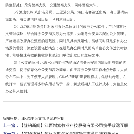
防监督处)、乘务警察支队、交通警察支队、网络警察大队。
6个派出机构:八所港分局、三亚港分局、海口港客运派出所、海口港码头
派出所、海口港港区派出所、马村港派出所。
G6-v5.7单组织版是针对政府办公单位设计的政务办公软件，产品侧重公
文管理模块，结合港务公安局实际办公需要，为港务公安局匹配的公文管理，
严格遵循政府办公流程的规范性，同时又具有灵活性，能够同时满足多种办公
场景的需要，流程设置轻松搞定；在规范办公同时又提高单位公文传达的时效
性，能够快速有效的接收到其他部门单位所发出的红头文件。
除了公文的应用，G6-v5.7的协同功能满足港务公安局内部及时有效的沟
通交流，使得信息化办公更加高效简单。由于港务公安局工作地点分散，人员
分布不集中，为了便于人员管理，G6-v5.7新增HR管理模块，集移动考勤、在
线打卡、薪资管理等多种实用功能于一身，解放后期人工统计成本，为信息化
办公带来便利。
新闻标签：
HR管理 公文管理 流程审批
上一篇：
【签约新闻】江西增鑫牧业科技股份有限公司携手致远互联
下一篇：
【签约快报】致远互联签约深圳智信惠通科技有限公司