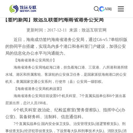
首页
>
了解致远
>
新闻中心
> 新闻详情
AI站
【签约新闻】致远互联签约海南省港务公安局
更新时间：2017-12-11 来源：致远互联官网
近日，海南成功签约海南省港务公安局，通过G6-v5.7单组织版
的协同平台搭建，实现岛内多个港口和各科室门户建设，加强公安
局的信息化办公水平与沟通能力。
【海南省港务公安局简介】
海南省港务公安局地处海口港，担负着海口港、三亚港、八所港和港所辖
水域、港区和所属客轮、客滚轮的公安保卫任务，是国家派驻海南港口的公安
机关，隶属国家交通公安系列，行使市（县）公安局一级职权。
【海南省港务公安局机构设置】
海南省港务公安局目前设置6个机关科室、7个直属实战单位和6个派出基
层派出所，总计人员198名。
6个机关科室:政治处、纪检监察室(警务督察队)、指挥中心(办
公室)、装备财务科、法制科、信息通信科。
7个直属实战单位:国内安全保卫支队、治安管理支队(巡逻警察支队)、刑
事侦查支队(经济犯罪侦查支队，下设禁毒大队和刑事技术大队)、消防支队(消