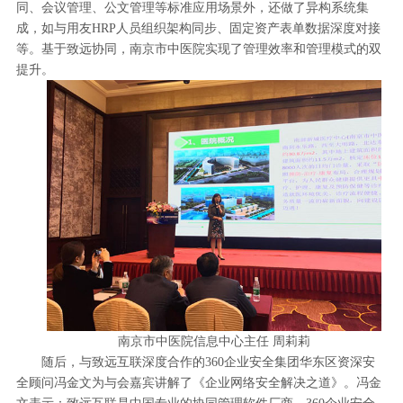
同、会议管理、公文管理等标准应用场景外，还做了异构系统集
成，如与用友HRP人员组织架构同步、固定资产表单数据深度对接
等。基于致远协同，南京市中医院实现了管理效率和管理模式的双
提升。
南京市中医院信息中心主任 周莉莉
随后，与致远互联深度合作的360企业安全集团华东区资深安
全顾问冯金文为与会嘉宾讲解了《企业网络安全解决之道》。冯金
文表示：致远互联是中国专业的协同管理软件厂商，360企业安全