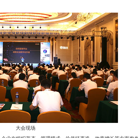
推进数字政府和数字企业转型
支撑集团治理、控制与宏
安全生产
穿透式监管
点线面结合，安全风险管控新策略
数智驱动，全域穿透
穿透式智能科技
HR人力资源管理
全级次穿透，数智驱动科技管理
数智赋能人力，全域一体
人业财一体化
滚动查看更
数智合规管控 数据驱动经营
大会现场