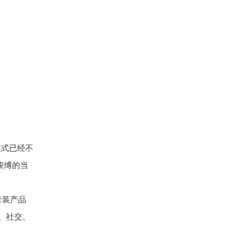
模式已经不
束缚的当
套装产品
、社交、