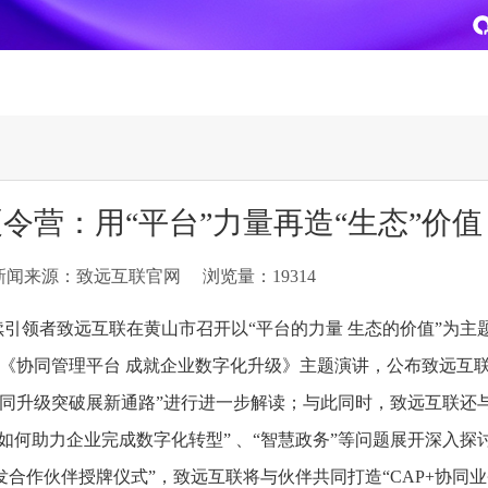
致远
企业级AI平台
热点方案
夏令营：用“平台”力量再造“生态”价值
CoMi
央国企数智运营
智能知识库
AI智能办公
新闻来源：致远互联官网
浏览量：19314
新一代AI智能体家族
协同运营与业务创新深度融合
智能创作、问答与辅助审
AI-COP助力协同运营数
CoMi Builder
央国企一体化
CoMi APP
文事会一体化
持续引领者致远互联在黄山市召开以“平台的力量 生态的价值”为主
企业级智能体定制平台
推动央国企整体数字化转型落地
全新的移动智能超级秘书
多元应用汇聚 数智办公
《协同管理平台 成就企业数字化升级》主题演讲，公布致远互
协同升级突破展新通路”进行进一步解读；与此同时，致远互联还
信创
专精特新
安全可控的信创 全面适配
助力专精特新企业实力进
如何助力企业完成数字化转型” 、“智慧政务”等问题展开深入探
运营商解决方案
集团管控
发合作伙伴授牌仪式”，致远互联将与伙伴共同打造“CAP+协同