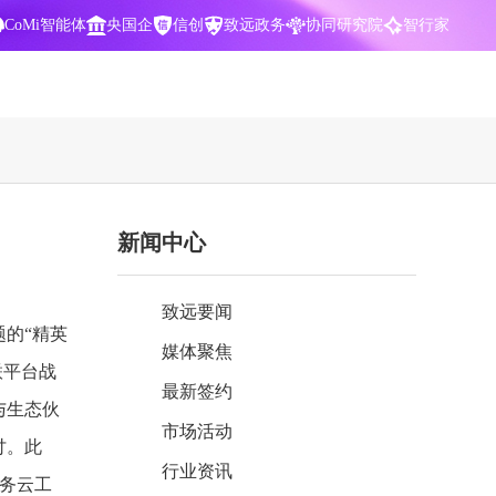
CoMi智能体
央国企
信创
致远政务
协同研究院
智行家
400-700-3322
新闻中心
数据智能引擎
项目营销一体化
批
智化
智能问数，精准权限管控
数字化全连接，驱动营销智能决策
致远要闻
CoMi 智能门户
数字化办公
题的“精英
媒体聚焦
Agent驱动，千人千面，高效办公
让数字资产为企业运营管理决策提供
联平台战
依据
最新签约
与生态伙
中小企业解决方案
市场活动
阶
构建一体化协同运营管理平台
讨。此
行业资讯
智能风控合规
业务云工