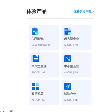
观管理
八位一体，智能风控合规管理
穿透式智能合同
体验产品
体验更多产品 >
数智驱动 全域穿透 闭环治理
穿透式人事
管控
企业人力穿透合规管控
AI智能体
超大型企业
多
CoMi智能体家族
AI-COP｜A9
中大型企业
中小型企业
AI-COP｜A8
AI-COP｜A6
政府机关
移动办公
AI-COP｜G9
AI-COP｜M3