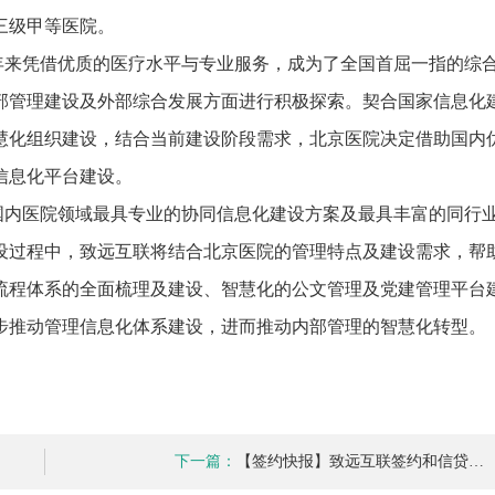
推进数字政府和数字企业转型
支撑集团治理、控制与宏
三级甲等医院。
安全生产
穿透式监管
年来凭借优质的医疗水平与专业服务，成为了全国首屈一指的综
点线面结合，安全风险管控新策略
数智驱动，全域穿透
部管理建设及外部综合发展方面进行积极探索。契合国家信息化
穿透式智能科技
HR人力资源管理
全级次穿透，数智驱动科技管理
数智赋能人力，全域一体
慧化组织建设，结合当前建设阶段需求，北京医院决定借助国内
人业财一体化
信息化平台建设。
滚动查看更
数智合规管控 数据驱动经营
国内医院领域最具专业的协同信息化建设方案及最具丰富的同行
设过程中，致远互联将结合北京医院的管理特点及建设需求，帮
流程体系的全面梳理及建设、智慧化的公文管理及党建管理平台
步推动管理信息化体系建设，进而推动内部管理的智慧化转型。
下一篇：
【签约快报】致远互联签约和信贷…