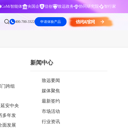
CoMi智能体
央国企
信创
致远政务
协同研究院
智行家
400-700-3322
申请体验产品
新闻中心
数据智能引擎
项目营销一体化
批
智化
智能问数，精准权限管控
数字化全连接，驱动营销智能决策
致远要闻
CoMi 智能门户
数字化办公
部门跨组
媒体聚焦
Agent驱动，千人千面，高效办公
让数字资产为企业运营管理决策提供
依据
最新签约
了延安中央
中小企业解决方案
市场活动
阶
构建一体化协同运营管理平台
历多年发
行业资讯
智能风控合规
全面发展