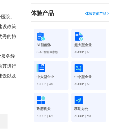
观管理
八位一体，智能风控合规管理
穿透式智能合同
体验产品
体验更多产品 >
合医院。
数智驱动 全域穿透 闭环治理
建设政策
穿透式人事
管控
企业人力穿透合规管控
优秀的协
AI智能体
超大型企业
多
CoMi智能体家族
AI-COP｜A9
业服务经
助其进行
建设以及
中大型企业
中小型企业
AI-COP｜A8
AI-COP｜A6
政府机关
移动办公
AI-COP｜G9
AI-COP｜M3