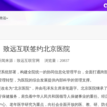
致远
企业级AI平台
热点方案
】致远互联签约北京医院
CoMi
央国企数智运营
智能知识库
AI智能办公
新闻来源：致远互联官网
浏览量：20837
新一代AI智能体家族
协同运营与业务创新深度融合
智能创作、问答与辅助审
AI-COP助力协同运营数
CoMi Builder
央国企一体化
CoMi APP
文事会一体化
理系统部署，构建全院统一的协同信息化管理平台，全面打通跨
企业级智能体定制平台
推动央国企整体数字化转型落地
全新的移动智能超级秘书
多元应用汇聚 数智办公
管理转型，为医院的综合发展提供内部科学的管理支撑。
9年更改名为“北京医院”，并由毛泽东主席亲笔题字。北京医院继承
信创
专精特新
安全可控的信创 全面适配
助力专精特新企业实力进
疗保健服务，肩负着中华人民共和国领导人保健事业的重任。经
运营商解决方案
集团管控
中心、老年医学研究为重点，向社会全面开放的医、教、研、防