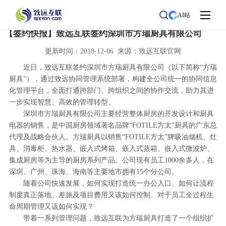
首页
>
了解致远
>
新闻中心
> 新闻详情
AI站
【签约快报】致远互联签约深圳市方瑞厨具有限公司
更新时间：2018-12-06 来源：致远互联官网
近日，致远互联签约深圳市方瑞厨具有限公司（以下简称“方瑞
厨具”），通过致远协同管理系统部署，构建全公司统一的协同信息
化管理平台，全面打通跨部门、跨组织之间的协作交流，助力其进
一步实现智慧、高效的管理转型。
深圳市方瑞厨具有限公司主要经营整体厨房的开发设计和厨具
电器的销售，是中国厨房领域著名品牌“FOTILE方太”厨具的广东总
代理及战略合伙人。方瑞厨具以销售“FOTILE方太”牌吸油烟机、灶
具、消毒柜、热水器、嵌入式烤箱、嵌入式蒸箱、嵌入式微波炉、
集成厨房等为主导的厨房系列产品。公司现有员工1000余多人，在
深圳、广州、珠海、海南等主要地市拥有15个分公司。
随着公司快速发展，如何实现打造统一办公入口、如何让流程
制度真正落地、差旅及项目费用又该如何控制、对于员工全过程生
命周期管理又该如何实现？
带着一系列管理问题，致远互联为方瑞厨具打造了一个组织扩