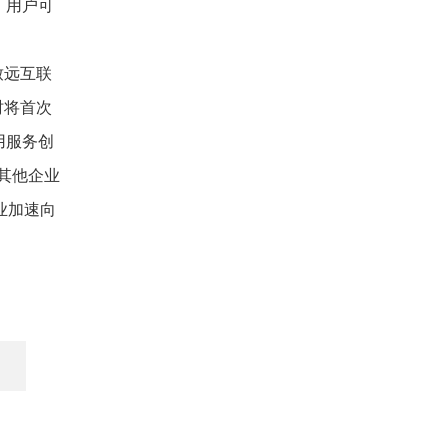
。用户可
致远互联
时将首次
用服务创
其他企业
业加速向