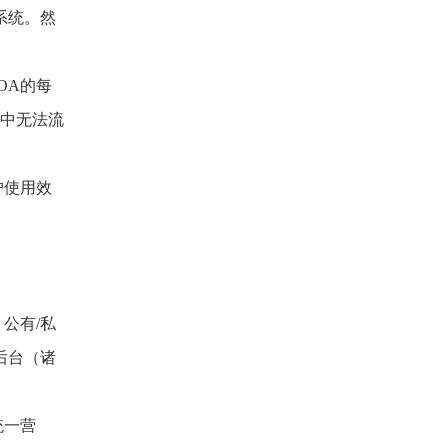
系统。然
OA的每
务中无法流
户使用效
公有/私
后台（诸
统一营