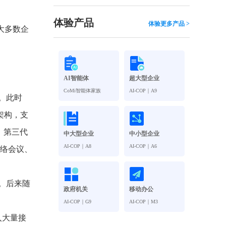
观管理
八位一体，智能风控合规管理
穿透式智能合同
体验产品
体验更多产品 >
大多数企
数智驱动 全域穿透 闭环治理
穿透式人事
管控
企业人力穿透合规管控
AI智能体
超大型企业
多
CoMi智能体家族
AI-COP｜A9
。此时
架构，支
。第三代
中大型企业
中小型企业
AI-COP｜A8
AI-COP｜A6
网络会议、
。后来随
政府机关
移动办公
AI-COP｜G9
AI-COP｜M3
入大量接