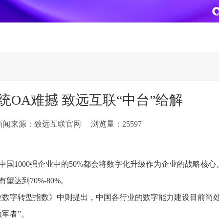
致远
企业级AI平台
热点方案
统OA难撼 致远互联“中台”给解
CoMi
央国企数智运营
智能知识库
AI智能办公
新闻来源：致远互联官网
浏览量：25597
新一代AI智能体家族
协同运营与业务创新深度融合
智能创作、问答与辅助审
AI-COP助力协同运营数
CoMi Builder
央国企一体化
CoMi APP
文事会一体化
企业级智能体定制平台
推动央国企整体数字化转型落地
全新的移动智能超级秘书
多元应用汇聚 数智办公
%、中国1000强企业中的50%都会将数字化升级作为企业的战略核
望达到70%-80%。
信创
专精特新
安全可控的信创 全面适配
助力专精特新企业实力进
企业数字转型指数》中则提出，中国各行业的数字能力建设目前尚
运营商解决方案
集团管控
军者”。