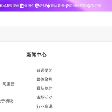
CoMi智能体
央国企
信创
致远政务
协同研究院
智行家
400-700-3322
新闻中心
数据智能引擎
项目营销一体化
批
智化
智能问数，精准权限管控
数字化全连接，驱动营销智能决策
致远要闻
CoMi 智能门户
数字化办公
媒体聚焦
Agent驱动，千人千面，高效办公
让数字资产为企业运营管理决策提供
心。阿里云
依据
最新签约
中小企业解决方案
市场活动
阶
构建一体化协同运营管理平台
处于初级
行业资讯
智能风控合规