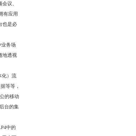
频会议、
拥有应用
台也是必
种业务场
随地透视
体化）流
数据等等，
办公的移动
后台的集
P4中的