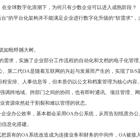
推进数字政府和数字企业转型
支撑集团治理、控制与宏
思：在全球数字化浪潮下，为何只有少数企业可以进入成熟阶段？
安全生产
穿透式监管
后台”的平台化架构并不能满足企业进行数字化升级的“软需求”，
点线面结合，安全风险管控新策略
数智驱动，全域穿透
穿透式智能科技
HR人力资源管理
全级次穿透，数智驱动科技管理
数智赋能人力，全域一体
人业财一体化
犹如蚍蜉撼大树。
滚动查看更
数智合规管控 数据驱动经营
理的需求，实施了企业部分工作流程的自动化和文档的电子化管理
公。第二代OA是随着互联网的兴起与发展而产生的，实现了B/S
、日程安排、人事信息等，但本质仍以公文和档案管理为核心内容
多强调跨地域、跨部门之间的协同，也有即时通讯、项目管理、
企业资源依然处于割裂和难以管理的状态。
升企业办公效率，基本都会采用OA办公系统，从而告别纸质办公
的信息化搭建。
把原有的OA系统改造成为连接业务和财务的中间件，OA被接