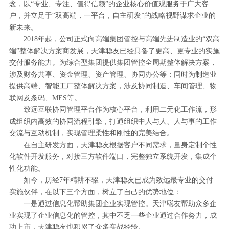
念，以“专业、专注、值得信赖”的企业核心价值观服务于广大客
户，并立足于“双高端，一平台，自主研发”的战略视野谋求企业的
新未来。
2018年起，公司正式向高端集团管控与高端先进制造业的“双高
端”整体解决方案商发展，天津聪友已经具备了更高、更专业的实施
交付服务能力。为综合型集团提供集团管控全周期整体解决方案，
涉及财务共享、资金管理、资产管理、协同办公等；同时为制造业
提供高端、智能工厂整体解决方案，涉及协同制造、车间管理、物
联网及条码、MES等。
致远互联协同管理平台作为核心平台，利用二元化工作流，形
成组织内高效的协同流程引擎，打通组织中人与人、人与事的工作
交流与互动机制，实现管理柔性和刚性的完美结合。
在自主研发方面，天津聪友根据客户不同需求，量身定制个性
化软件开发服务，对接三方软件端口，完整独立系统开发，集成个
性化功能。
如今，历经7年精耕不辍，天津聪友已成为致远最专业的交付
实施伙伴，在以下三个方面，树立了自己的优势地位：
一是通过信息化帮助集团企业实现管控。天津聪友帮助众多企
业实现了企业信息化的管控，其中不乏一些企业通过合作努力，成
功上市，天津聪友也积累了众多实战经验。