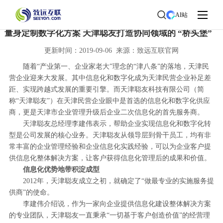
首页
>
了解致远
>
新闻中心
> 新闻详情
AI站
量身定制数字化方案 天津聪友打造协同领域的 “桥头堡”
更新时间：2019-09-06 来源：致远互联官网
随着“产业第一、企业家老大”理念的“津八条”的落地，天津民
营企业迎来大发展。其中信息化和数字化成为天津民营企业补足差
距、实现跨越式发展的重要引擎。而天津聪友科技有限公司（简
称“天津聪友”）在天津民营企业眼中是首选的信息化和数字化供应
商，更是天津市企业管理升级后企业二次信息化的首先服务商。
天津聪友总经理李建伟表示，帮助企业实现信息化和数字化转
型是公司发展的核心业务。天津聪友从领导层到骨干员工，均有非
常丰富的企业管理经验和企业信息化实践经验，可以为企业客户提
供信息化整体解决方案，让客户获得信息化管理后的成果和价值。
信息化优势地带积淀成型
2012年，天津聪友成立之初，就确定了“做最专业的实施服务提
供商”的使命。
李建伟介绍说，作为一家向企业提供信息化建设整体解决方案
的专业团队，天津聪友一直秉承“一切基于客户创造价值”的经营理