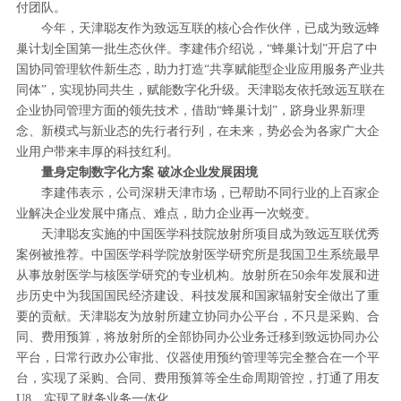
付团队。
今年，天津聪友作为致远互联的核心合作伙伴，已成为致远蜂
巢计划全国第一批生态伙伴。李建伟介绍说，“蜂巢计划”开启了中
国协同管理软件新生态，助力打造“共享赋能型企业应用服务产业共
同体”，实现协同共生，赋能数字化升级。天津聪友依托致远互联在
企业协同管理方面的领先技术，借助“蜂巢计划”，跻身业界新理
念、新模式与新业态的先行者行列，在未来，势必会为各家广大企
业用户带来丰厚的科技红利。
量身定制数字化方案 破冰企业发展困境
李建伟表示，公司深耕天津市场，已帮助不同行业的上百家企
业解决企业发展中痛点、难点，助力企业再一次蜕变。
天津聪友实施的中国医学科技院放射所项目成为致远互联优秀
案例被推荐。中国医学科学院放射医学研究所是我国卫生系统最早
从事放射医学与核医学研究的专业机构。放射所在50余年发展和进
步历史中为我国国民经济建设、科技发展和国家辐射安全做出了重
要的贡献。天津聪友为放射所建立协同办公平台，不只是采购、合
同、费用预算，将放射所的全部协同办公业务迁移到致远协同办公
平台，日常行政办公审批、仪器使用预约管理等完全整合在一个平
台，实现了采购、合同、费用预算等全生命周期管控，打通了用友
U8，实现了财务业务一体化。