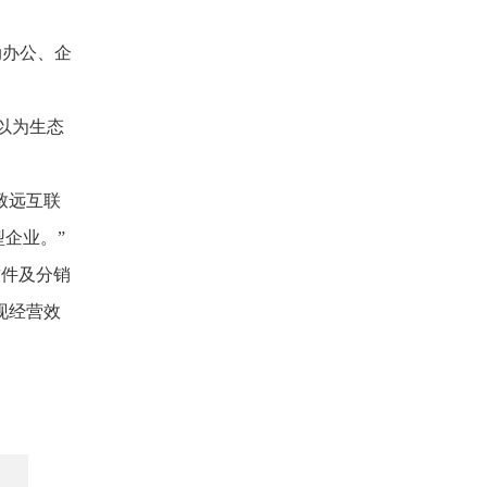
动办公、企
以为生态
致远互联
企业。”
软件及分销
现经营效