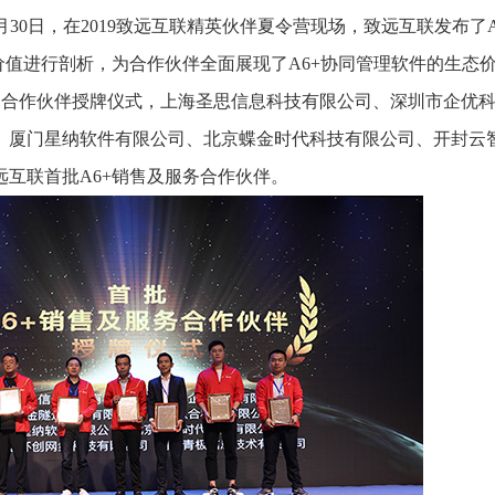
推进数字政府和数字企业转型
支撑集团治理、控制与宏
30日，在2019致远互联精英伙伴夏令营现场，致远互联发布了A
安全生产
穿透式监管
价值进行剖析，为合作伙伴全面展现了A6+协同管理软件的生态
点线面结合，安全风险管控新策略
数智驱动，全域穿透
务合作伙伴授牌仪式，上海圣思信息科技有限公司、深圳市企优
穿透式智能科技
HR人力资源管理
全级次穿透，数智驱动科技管理
数智赋能人力，全域一体
、厦门星纳软件有限公司、北京蝶金时代科技有限公司、开封云
人业财一体化
互联首批A6+销售及服务合作伙伴。
滚动查看更
数智合规管控 数据驱动经营