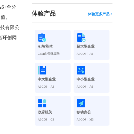
观管理
八位一体，智能风控合规管理
6+全分
穿透式智能合同
体验产品
体验更多产品 >
价值。
数智驱动 全域穿透 闭环治理
科技有限公
穿透式人事
管控
企业人力穿透合规管控
智环创网
AI智能体
超大型企业
多
CoMi智能体家族
AI-COP｜A9
中大型企业
中小型企业
AI-COP｜A8
AI-COP｜A6
政府机关
移动办公
AI-COP｜G9
AI-COP｜M3