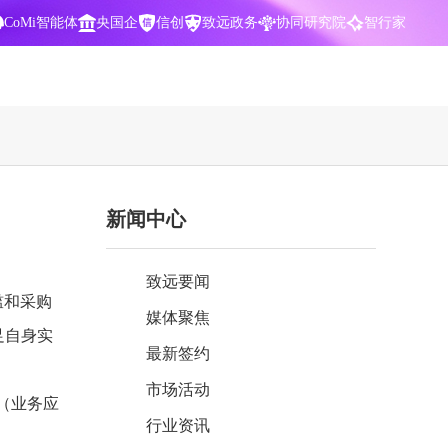
CoMi智能体
央国企
信创
致远政务
协同研究院
智行家
400-700-3322
新闻中心
数据智能引擎
项目营销一体化
批
智化
智能问数，精准权限管控
数字化全连接，驱动营销智能决策
致远要闻
CoMi 智能门户
数字化办公
槛和采购
媒体聚焦
Agent驱动，千人千面，高效办公
让数字资产为企业运营管理决策提供
足自身实
依据
最新签约
中小企业解决方案
市场活动
阶
构建一体化协同运营管理平台
（业务应
行业资讯
智能风控合规