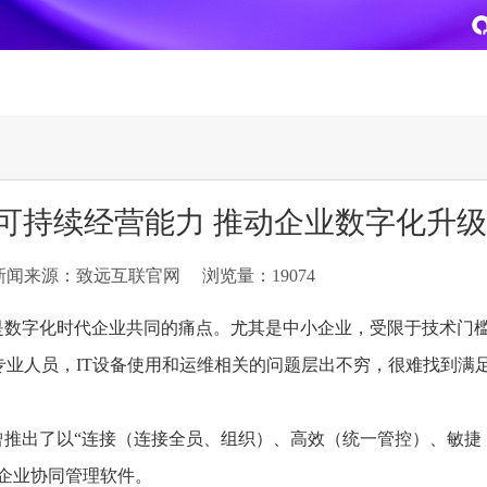
致远
企业级AI平台
热点方案
伴可持续经营能力 推动企业数字化升级
CoMi
央国企数智运营
智能知识库
AI智能办公
新闻来源：致远互联官网
浏览量：19074
新一代AI智能体家族
协同运营与业务创新深度融合
智能创作、问答与辅助审
AI-COP助力协同运营数
CoMi Builder
央国企一体化
CoMi APP
文事会一体化
是数字化时代企业共同的痛点。尤其是中小企业，受限于技术门
企业级智能体定制平台
推动央国企整体数字化转型落地
全新的移动智能超级秘书
多元应用汇聚 数智办公
的专业人员，IT设备使用和运维相关的问题层出不穷，很难找到满
信创
专精特新
安全可控的信创 全面适配
助力专精特新企业实力进
曾推出了以“连接（连接全员、组织）、高效（统一管控）、敏捷
运营商解决方案
集团管控
+企业协同管理软件。