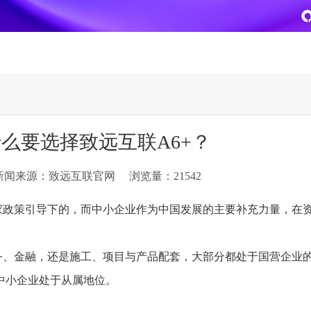
致远
企业级AI平台
热点方案
么要选择致远互联A6+？
CoMi
央国企数智运营
智能知识库
AI智能办公
新闻来源：致远互联官网
浏览量：21542
新一代AI智能体家族
协同运营与业务创新深度融合
智能创作、问答与辅助审
AI-COP助力协同运营数
CoMi Builder
央国企一体化
CoMi APP
文事会一体化
家政策引导下的，而中小企业作为中国发展的主要补充力量，在
企业级智能体定制平台
推动央国企整体数字化转型落地
全新的移动智能超级秘书
多元应用汇聚 数智办公
务、金融，还是施工、项目与产品配套，大部分都处于国营企业
信创
专精特新
安全可控的信创 全面适配
助力专精特新企业实力进
中小企业处于从属地位。
运营商解决方案
集团管控