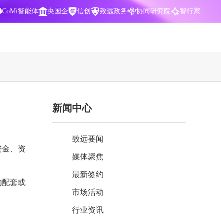
CoMi智能体
央国企
信创
致远政务
协同研究院
智行家
400-700-3322
新闻中心
数据智能引擎
项目营销一体化
批
智化
智能问数，精准权限管控
数字化全连接，驱动营销智能决策
致远要闻
CoMi 智能门户
数字化办公
资金、资
媒体聚焦
Agent驱动，千人千面，高效办公
让数字资产为企业运营管理决策提供
依据
最新签约
的配套或
中小企业解决方案
市场活动
阶
构建一体化协同运营管理平台
行业资讯
智能风控合规