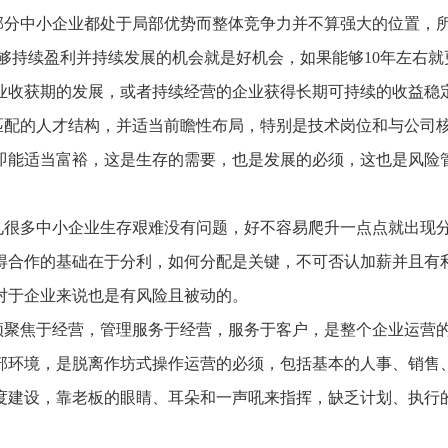
推进数字政府和数字企业转型
支撑集团治理、控制与宏
部分中小企业都处于局部优势而整体竞争力并不算强大的位置，
安全生产
穿透式监管
能够持续盈利并持续发展的机会就是好机会，如果能够10年左右就
点线面结合，安全风险管控新策略
数智驱动，全域穿透
业收获期的发展，或者持续经营的企业获得长期可持续的收益稳
穿透式智能科技
HR人力资源管理
全级次穿透，数智驱动科技管理
数智赋能人力，全域一体
匹配的人才结构，并适当前瞻性布局，特别是技术岗位和与公司
人业财一体化
即能适当富裕，这是生存的需要，也是发展的必须，这也是风险
滚动查看更
数智合规管控 数据驱动经营
见很多中小企业生存艰难没有问题，好不容易爬升一点点就出现
得合作的基础在于分利，如何分配是关键，不可否认加薪并且有
对于企业来说也是有风险且被动的。
须聚焦于经营，管理服务于经营，服务于客户，是整个企业运营
部环境，是脱离作坊式操作运营的必须，包括基本的人事、销售
度建设，靠老板的眼睛、耳朵和一声吼来指挥，缺乏计划、执行