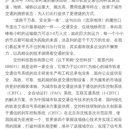
沪“复兴号”350公里时速的最快高铁；城市轨道交通也同样发展迅
速，地铁、城铁以运量大、频次高、费用低廉等特点，改善了城市
交通的拥挤状态，为人们出行提供了更便捷的方式。
“道路千万条、安全第一条”，这句出自《流浪地球》的魔性口
号道出了出行最基础的一环——交通安全。仅就地铁而言，单向高
峰每小时的运输能力可达3-8万人次，如此巨大的运力，每一个小小
的节点都可能成为风险的来源，涉及到的是千千万万的生命。在我
们看起来平凡不过的每日出行背后，其实都有很多企业的不懈努
力，以高精尖的技术保障着交通的安全。
交控科技股份有限公司（以下简称“交控科技”，股票代码
688015）就是这样一家企业，它致力于以CBTC为核心的城市轨道
交通信号系统的自主研发生产和工程总承包业务，面向公众提供安
全、高效、可靠、低耗能的轨道交通控制设备，并为服务的市场提
供更好的顾客体验。为城市轨道交通提供基于通信的列车控制系统
（CBTC）、全自动运行（FAO）系统、互联互通系统（I-CBTC）
的解决方案。作为中国城市轨道交通信号技术的先导者、国内领先
的轨道交通信号系统解决方案提供商，交控科技研制的自主创新基
于通信的列车控制系统（CBTC）在北京亦庄线首次示范应用，使
我国成为亚洲第一个、世界第四个掌握该项核心技术并实现工程应
用的国家，打破外国长期垄断，填补了该领域空白，实现了信号系