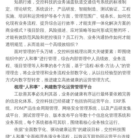
知易行难，交控科技的业务涵盖轨道交通信号系统的标准制
定、理论研究、系统设计、产品研发、智能制造、测试验证、工程
实施、培训和运营维护等各个方面，管理范围广、链条长。如何优
化现有业务流程、提升综合运行效率，才能支撑一体化解决方案的
商业模式？项目阶段、风险描述、应对策略等如何形成完整闭环，
才能有效防范风险和把控项目？员工行为、业务沟通协作如何才能
透明规范，从而造就一个高绩效组织？
面对管理的千头万绪，交控科技梳理出两大关键要素：即围绕
组织中的“人和事”进行管理，综合内部管理中人员绩效、业务流
程、项目管理等人和事的各个方面，基于“流程-标准-方法-人”的管
理理念，将企业管理和业务流程全部数字化，从以往经验型的管理
方式向数字型转变，推进建立高效健康的运营管理方式。
梳理“人和事”，构建数字化运营管理平台
工欲善其事必先利其器，业务的健康有序运行最终要依赖完善
的信息化体系。交控科技已经搭建了包括协同运营平台、ERP系
统、PDM产品生命周期管理、网络安全管理系统，以及产品研发集
成平台、测试管理平台、版本发布平台等数十个信息化管理系统和
业务系统，每个系统都各司其职，围绕着核心业务独立运行。
依据“全面数字化、驱动健康运营”的建设目标，交控科技围
绕“人和事”全面梳理各项业务流程，以致远互联协同运营平台连接