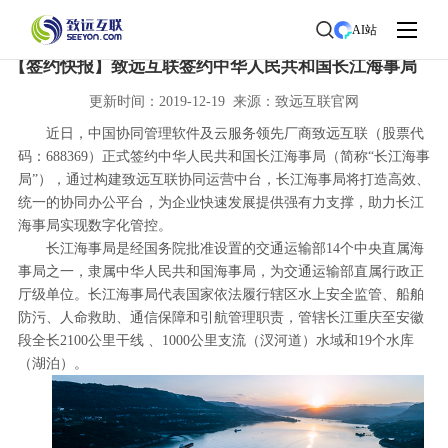
首页
>
了解致远
>
新闻中心
> 新闻详情
AI站
【签约快报】致远互联签约中华人民共和国长江海事局
更新时间：2019-12-19 来源：致远互联官网
近日，中国协同管理软件及云服务领先厂商致远互联（股票代
码：688369）正式签约中华人民共和国长江海事局（简称“长江海事
局”），通过构建致远互联协同运营中台，长江海事局将打造高效、
统一的协同办公平台，为企业快速发展提供强有力支撑，助力长江
海事局实现数字化管控。
长江海事局是经国务院批准设置的交通运输部14个中央直属海
事局之一，隶属中华人民共和国海事局，为交通运输部直属行政正
厅级单位。长江海事局代表国家依法履行辖区水上安全监管、船舶
防污、人命救助、通信保障和引航管理职责，管辖长江重庆至安徽
段全长2100公里干线 、1000公里支流（汊河道）水域和19个水库
（湖泊）。