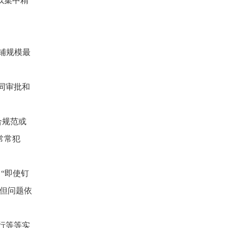
以集中精
店铺规模最
同审批和
合规范或
常常犯
“即使钉
但问题依
行等等实