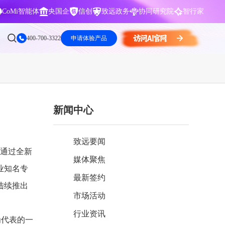
CoMi智能体
央国企
信创
致远政务
协同研究院
智行家
400-700-3322
申请体验产品
新闻中心
数据智能引擎
项目营销一体化
批
智化
智能问数，精准权限管控
数字化全连接，驱动营销智能决策
致远要闻
CoMi 智能门户
数字化办公
，通过全新
媒体聚焦
Agent驱动，千人千面，高效办公
让数字资产为企业运营管理决策提供
业知名专
依据
最新签约
陆续推出
中小企业解决方案
市场活动
阶
构建一体化协同运营管理平台
行业资讯
智能风控合规
为代表的一