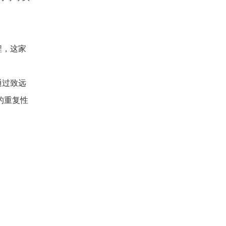
程，这家
通过致远
的重复性