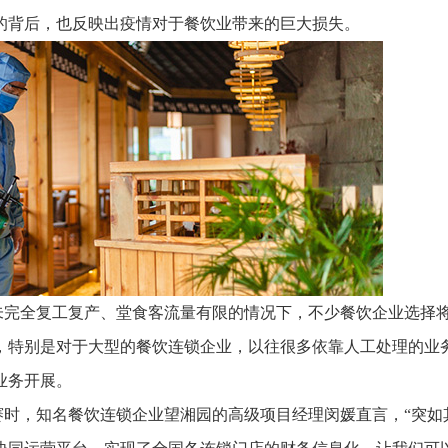
推进数字政府和数字企业转型
支撑集团治理、控制与宏
的背后，也反映出疫情对于餐饮业带来的巨大损失。
安全生产
穿透式监管
点线面结合，安全风险管控新策略
数智驱动，全域穿透
穿透式智能科技
HR人力资源管理
全级次穿透，数智驱动科技管理
数智赋能人力，全域一体
人业财一体化
滚动查看更
数智合规管控 数据驱动经营
未完全复工复产、堂食客流量有限的情况下，不少餐饮企业选择
，特别是对于大型的餐饮连锁企业，以往很多依靠人工处理的业
业务开展。
赛时，知名餐饮连锁企业望湘园的高级项目经理闵媛直言，“突如