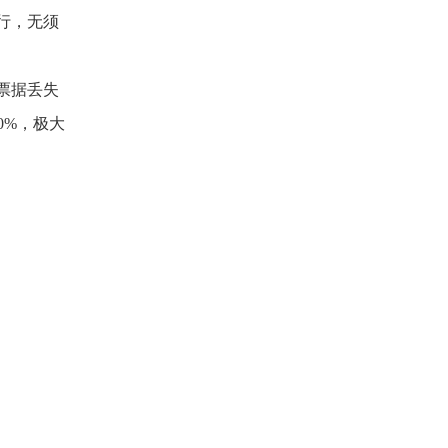
行，无须
票据丢失
0%，极大