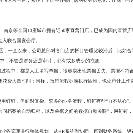
协同运营平台，实现了全国各连锁门店的财务信息化，让我们可
海、南京等全国10座城市拥有近50家直营门店，已成为国内直营
式走入联合国宴会厅。
地区，一直以来，公司总部对各门店的帐目管理比较滞后，比如合
程中，不管是财务还是审计，都有或多或少的抱怨。
销过程中，都是人工填写单据，很容易出现票据丢失、票据不符
要花费大量时间；同样，报销流程标准执行困难，也让审计工作
用钉钉，但面对复杂、繁多的业务流程，钉钉有些“力不从心”。
合同档案的自动归档，以及单据之间的数据自动关联”，用钉钉，
的业务管理进行整体规划，从HR系统到协同、再到财务系统、银