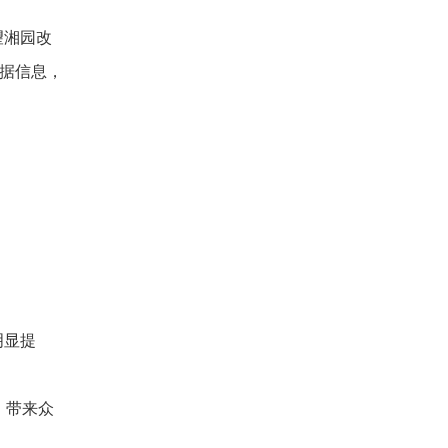
望湘园改
据信息，
明显提
，带来众