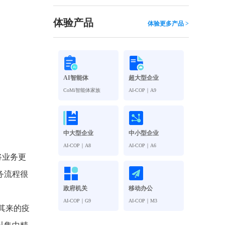
观管理
八位一体，智能风控合规管理
穿透式智能合同
体验产品
体验更多产品 >
数智驱动 全域穿透 闭环治理
穿透式人事
管控
企业人力穿透合规管控
AI智能体
超大型企业
多
CoMi智能体家族
AI-COP｜A9
中大型企业
中小型企业
AI-COP｜A8
AI-COP｜A6
将业务更
务流程很
政府机关
移动办公
AI-COP｜G9
AI-COP｜M3
其来的疫