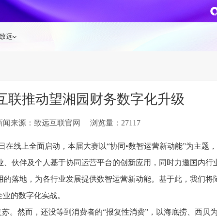
致远
企业级AI平台
热点方案
远互联推动望湘园财务数字化升级
CoMi
央国企数智运营
智能知识库
AI智能办公
新闻来源：致远互联官网
浏览量：27117
新一代AI智能体家族
协同运营与业务创新深度融合
智能创作、问答与辅助审
AI-COP助力协同运营数
CoMi Builder
央国企一体化
CoMi APP
文事会一体化
日在线上全面启动，本届大赛以“协同•数智运营新动能”为主题
企业级智能体定制平台
推动央国企整体数字化转型落地
全新的移动智能超级秘书
多元应用汇聚 数智办公
业、伙伴及个人基于协同运营平台的创新应用，同时力邀国内行
用的落地，为各行业发展提供数智运营新动能。基于此，我们将
信创
专精特新
安全可控的信创 全面适配
助力专精特新企业实力进
企业的数字化实战。
运营商解决方案
集团管控
苏。然而，还没等到消费者的“报复性消费”，以海底捞、西贝