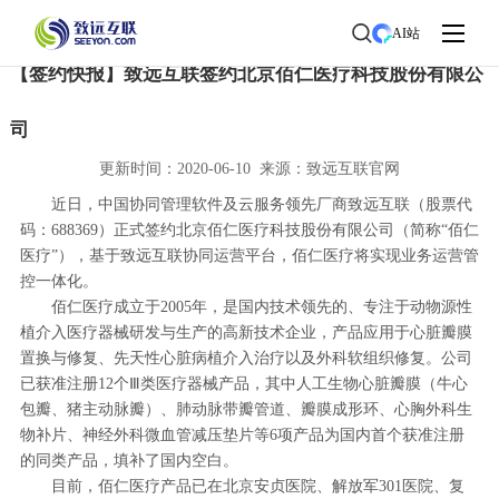
首页
>
了解致远
>
新闻中心
> 新闻详情
AI站
【签约快报】致远互联签约北京佰仁医疗科技股份有限公
司
更新时间：2020-06-10 来源：致远互联官网
近日，中国协同管理软件及云服务领先厂商致远互联（股票代
码：688369）正式签约北京佰仁医疗科技股份有限公司（简称“佰仁
医疗”），基于致远互联协同运营平台，佰仁医疗将实现业务运营管
控一体化。
佰仁医疗成立于2005年，是国内技术领先的、专注于动物源性
植介入医疗器械研发与生产的高新技术企业，产品应用于心脏瓣膜
置换与修复、先天性心脏病植介入治疗以及外科软组织修复。公司
已获准注册12个Ⅲ类医疗器械产品，其中人工生物心脏瓣膜（牛心
包瓣、猪主动脉瓣）、肺动脉带瓣管道、瓣膜成形环、心胸外科生
物补片、神经外科微血管减压垫片等6项产品为国内首个获准注册
的同类产品，填补了国内空白。
目前，佰仁医疗产品已在北京安贞医院、解放军301医院、复