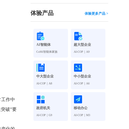
观管理
八位一体，智能风控合规管理
穿透式智能合同
体验产品
体验更多产品 >
数智驱动 全域穿透 闭环治理
穿透式人事
管控
企业人力穿透合规管控
AI智能体
超大型企业
多
CoMi智能体家族
AI-COP｜A9
中大型企业
中小型企业
AI-COP｜A8
AI-COP｜A6
常工作中
政府机关
移动办公
突破”要
AI-COP｜G9
AI-COP｜M3
速变化的