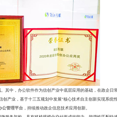
推进数字政府和数字企业转型
支撑集团治理、控制与宏
安全生产
穿透式监管
点线面结合，安全风险管控新策略
数智驱动，全域穿透
穿透式智能科技
HR人力资源管理
全级次穿透，数智驱动科技管理
数智赋能人力，全域一体
人业财一体化
滚动查看更
数智合规管控 数据驱动经营
域。其中，办公软件作为信创产业中底层应用的基础，在政企日
信创产业，基于十三五规划中发展“核心技术自主创新实现系统性
办公管理平台
，持续推动政企信息技术应用创新。
用微服务架构，具有移植规模化交付形成的能力，能弹性匹配快