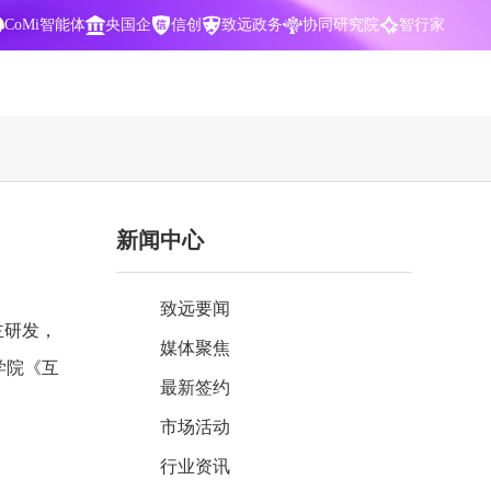
CoMi智能体
央国企
信创
致远政务
协同研究院
智行家
400-700-3322
新闻中心
数据智能引擎
项目营销一体化
批
智化
智能问数，精准权限管控
数字化全连接，驱动营销智能决策
致远要闻
CoMi 智能门户
数字化办公
主研发，
媒体聚焦
Agent驱动，千人千面，高效办公
让数字资产为企业运营管理决策提供
学院《互
依据
最新签约
中小企业解决方案
市场活动
阶
构建一体化协同运营管理平台
。
行业资讯
智能风控合规