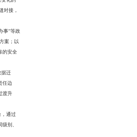
缝对接，
办事”等政
决方案；以
靠的安全
数据迁
责任边
过渡升
台，通过
同级别、