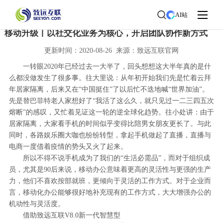
首页
>
了解致远
>
新闻中心
> 新闻详情
AI站
移动升级丨以社交化业务为核心，开启团队协作新方式
更新时间：2020-08-26 来源：致远互联官网
一转眼2020年已经过去一大半了，回头想想这大半年真的是什
么都没做发生了很多事。往大里说：从年初开始我们先是忙着云拜
年居家隔离，后来又在“中国挺住”了以后忙不迭地喊“世界加油”。
先是替巴菲特老人家想好了“我活了这么久，就只见过一二三四五次
熔断”的感叹，又忙着见证这一轮的逆全球化趋势。往小处讲：由于
居家隔离，大家看手机的时间似乎变得比陪男女朋友更长了。与此
同时，各路娱乐圈大咖也纷纷转型，拿起手机做起了直播，直播与
电商一度借着疫情的势头又火了起来。
所以不得不说手机成为了我们的“生活必需品”，而对于组织成
员，尤其是90后来说，移动办公意味着更高的灵活性与更强的生产
力，他们不喜欢按部就班，更倾向于灵活的工作方式。对于企业而
言，移动化办公能够很好地补充现有的工作方式，大大增强办公的
机动性与灵活度。
借助致远互联V8.0新一代智慧型